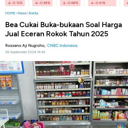
-0.12
%
-0.49
%
-0.68
%
-0.41
%
HOME
News
Berita
Bea Cukai Buka-bukaan Soal Harga
Jual Eceran Rokok Tahun 2025
Rosseno Aji Nugroho,
CNBC Indonesia
26 September 2024 14:45