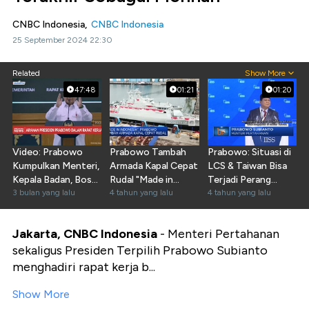
CNBC Indonesia,
CNBC Indonesia
25 September 2024 22:30
Related
Show More
47:48
01:21
01:20
Video: Prabowo
Prabowo Tambah
Prabowo: Situasi di
Kumpulkan Menteri,
Armada Kapal Cepat
LCS & Taiwan Bisa
Kepala Badan, Bos
Rudal "Made in
Terjadi Perang
BI hingga BUMN
3 bulan yang lalu
Indonesia"
4 tahun yang lalu
Terbuka
4 tahun yang lalu
Jakarta, CNBC Indonesia
- Menteri Pertahanan
sekaligus Presiden Terpilih Prabowo Subianto
menghadiri rapat kerja b...
Show More