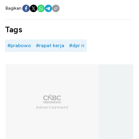
Bagikan:
Tags
#prabowo
#rapat kerja
#dpr ri