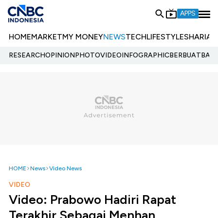
APPS
HOME
MARKET
MY MONEY
NEWS
TECH
LIFESTYLE
SHARIA
E
RESEARCH
OPINION
PHOTO
VIDEO
INFOGRAPHIC
BERBUATBAIK.
HOME
News
Video News
VIDEO
Video: Prabowo Hadiri Rapat
Terakhir Sebagai Menhan