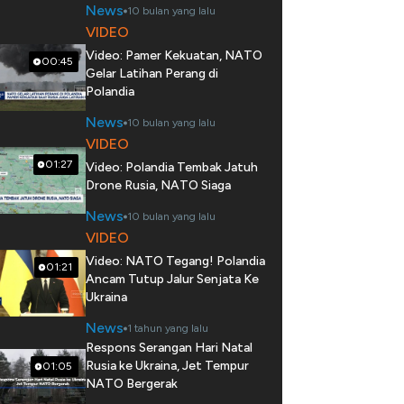
News
10 bulan yang lalu
VIDEO
Video: Pamer Kekuatan, NATO
00:45
Gelar Latihan Perang di
Polandia
News
10 bulan yang lalu
VIDEO
01:27
Video: Polandia Tembak Jatuh
Drone Rusia, NATO Siaga
News
10 bulan yang lalu
VIDEO
Video: NATO Tegang! Polandia
01:21
Ancam Tutup Jalur Senjata Ke
Ukraina
News
1 tahun yang lalu
Respons Serangan Hari Natal
Rusia ke Ukraina, Jet Tempur
01:05
NATO Bergerak