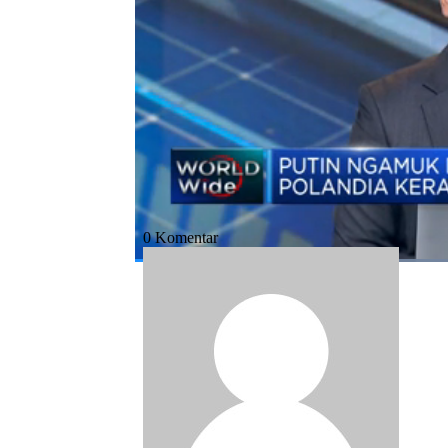
Bagikan:
#polandia
#rusia
#ukraina
#nato