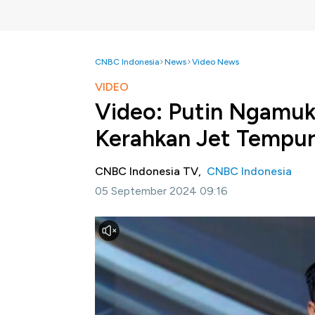
CNBC Indonesia
News
Video News
VIDEO
Video: Putin Ngamuk
Kerahkan Jet Tempu
CNBC Indonesia TV,
CNBC Indonesia
05 September 2024 09:16
Jakarta, CNBC Indonesia-
Polandia menge
meluncurkan serangan udara terhadap kota L
perbatasan negara NATO tersebut.
Informasi selengkapnya dalam program Squ
ini.