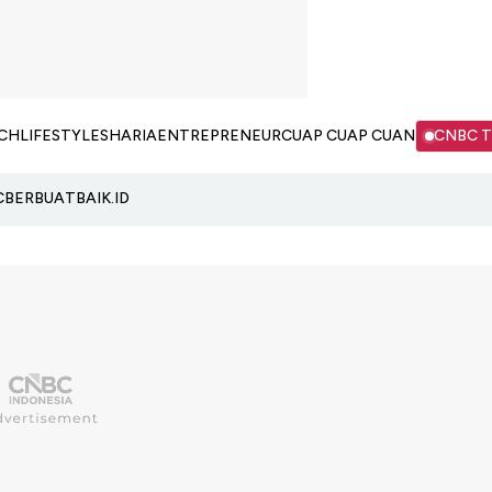
CH
LIFESTYLE
SHARIA
ENTREPRENEUR
CUAP CUAP CUAN
CNBC 
C
BERBUATBAIK.ID