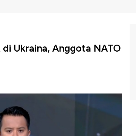
 di Ukraina, Anggota NATO
r
rahkan pesawat-pesawat tempur ketika Rusia
viv di Ukraina bagian barat, yang dekat dengan
awk Box CNBC Indonesia (Kamis, 05/09/2024) berikut