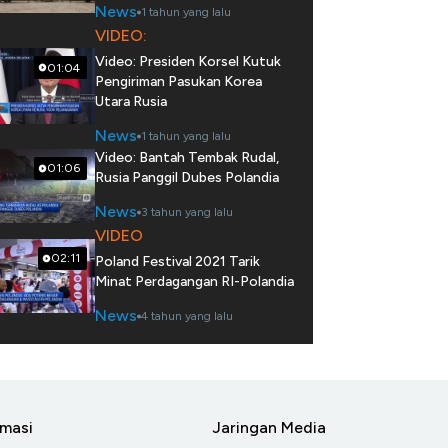
News
1 tahun yang lalu
VIDEO:
Video: Presiden Korsel Kutuk
01:04
Pengiriman Pasukan Korea
Utara Rusia
News
1 tahun yang lalu
Video: Bantah Tembak Rudal,
01:06
Rusia Panggil Dubes Polandia
News
3 tahun yang lalu
VIDEO
02:11
Poland Festival 2021 Tarik
Minat Perdagangan RI-Polandia
News
4 tahun yang lalu
rmasi
Jaringan Media