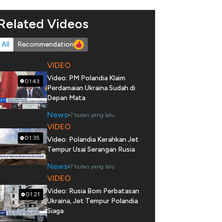
Related Videos
All
Recommendation
VIDEO
Video: PM Polandia Klaim
01:43
Perdamaian Ukraina Sudah di
Depan Mata
News
7 bulan yang lalu
VIDEO
01:35
Video: Polandia Kerahkan Jet
Tempur Usai Serangan Rusia
News
7 bulan yang lalu
VIDEO
Video: Rusia Bom Perbatasan
01:21
Ukraina, Jet Tempur Polandia
Siaga