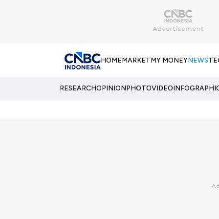
HOME
MARKET
MY MONEY
NEWS
TE
RESEARCH
OPINION
PHOTO
VIDEO
INFOGRAPHI