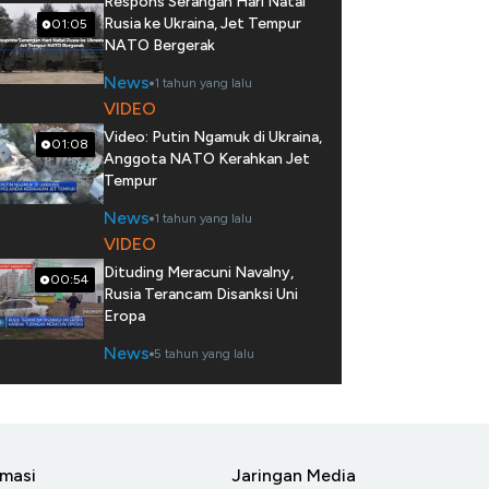
Respons Serangan Hari Natal
Rusia ke Ukraina, Jet Tempur
01:05
NATO Bergerak
News
1 tahun yang lalu
VIDEO
Video: Putin Ngamuk di Ukraina,
01:08
Anggota NATO Kerahkan Jet
Tempur
News
1 tahun yang lalu
VIDEO
Dituding Meracuni Navalny,
00:54
Rusia Terancam Disanksi Uni
Eropa
News
5 tahun yang lalu
rmasi
Jaringan Media