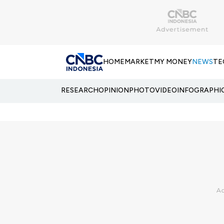
HOME
MARKET
MY MONEY
NEWS
TE
RESEARCH
OPINION
PHOTO
VIDEO
INFOGRAPHI