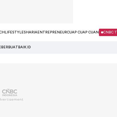
CH
LIFESTYLE
SHARIA
ENTREPRENEUR
CUAP CUAP CUAN
CNBC 
C
BERBUATBAIK.ID