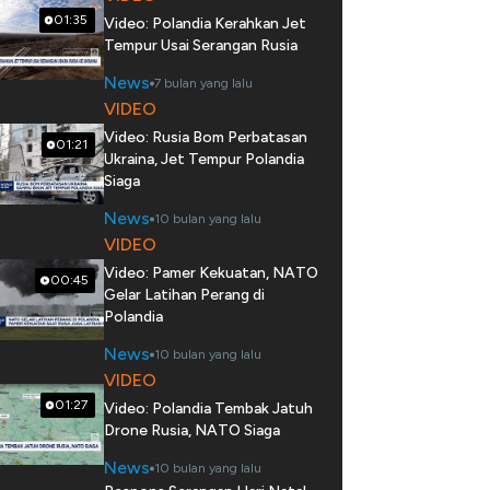
01:35
Video: Polandia Kerahkan Jet
Tempur Usai Serangan Rusia
News
7 bulan yang lalu
VIDEO
Video: Rusia Bom Perbatasan
01:21
Ukraina, Jet Tempur Polandia
Siaga
News
10 bulan yang lalu
VIDEO
Video: Pamer Kekuatan, NATO
00:45
Gelar Latihan Perang di
Polandia
News
10 bulan yang lalu
VIDEO
01:27
Video: Polandia Tembak Jatuh
Drone Rusia, NATO Siaga
News
10 bulan yang lalu