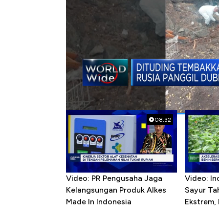
#rusia
#polandia
Popular Videos
08:32
Video: PR Pengusaha Jaga
Video: In
Kelangsungan Produk Alkes
Sayur T
Made In Indonesia
Ekstrem,