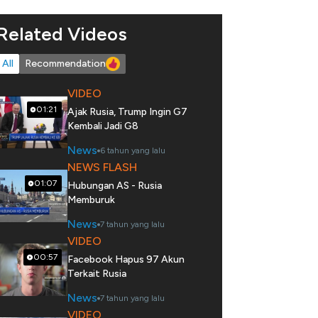
Related Videos
All
Recommendation
VIDEO
01:21
Ajak Rusia, Trump Ingin G7
Kembali Jadi G8
News
6 tahun yang lalu
NEWS FLASH
01:07
Hubungan AS - Rusia
Memburuk
News
7 tahun yang lalu
VIDEO
00:57
Facebook Hapus 97 Akun
Terkait Rusia
News
7 tahun yang lalu
VIDEO