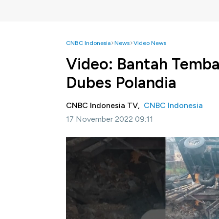
CNBC Indonesia
News
Video News
Video: Bantah Tembak
Dubes Polandia
CNBC Indonesia TV,
CNBC Indonesia
17 November 2022 09:11
Jakarta, CNBC Indonesia-
Rusia memanggil
Moskow pada Rabu 16 November terkait adany
Informasi selengkapnya dalam program Squa
Bagikan: