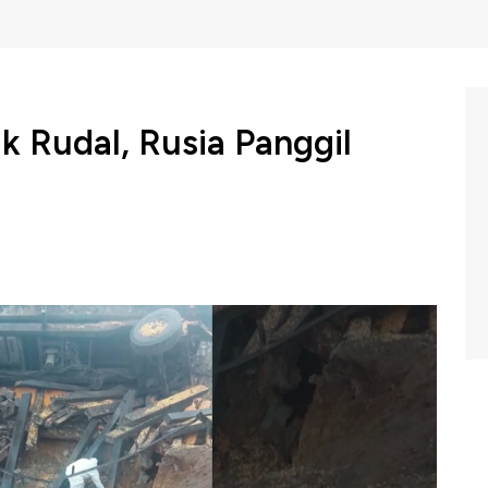
 Rudal, Rusia Panggil
 Duta Besar Polandia ke Kementerian Luar Negeri di
a rudal yang jatuh di wilayah Polandia.
wk Box CNBC Indonesia (Kamis,17/11/2022) berikut ini.