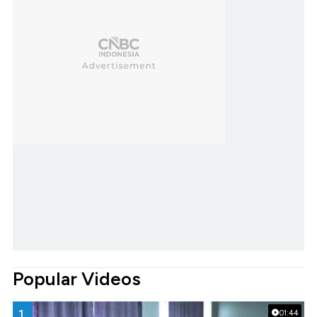
Popular Videos
1.
01:44