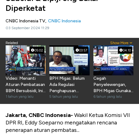
Diperketat
CNBC Indonesia TV,
CNBC Indonesia
03 September 2024 11:29
Related
Show More
05:02
03:57
04:10
Video: Menanti
BPH Migas: Belum
Cegah
Aturan Pembatasan
Ada Regulasi
Penyelewengan,
BBM Bersubsidi, Ini
Penghapusan
BPH Migas Gunakan
Persiapannya
1 tahun yang lalu
Premium di 2021
5 tahun yang lalu
IT di Nozzel
6 tahun yang lalu
Jakarta, CNBC Indonesia-
Wakil Ketua Komisi VII
DPR RI, Eddy Soeparno mengatakan rencana
penerapan aturan pembatas...