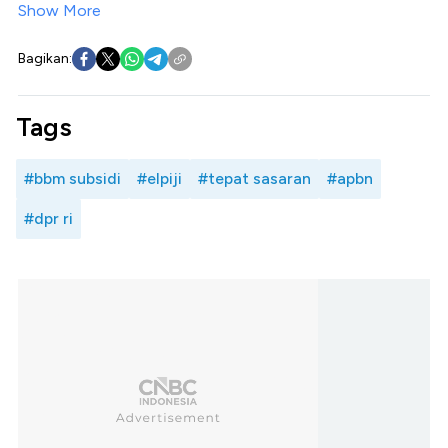
Show More
Bagikan:
Tags
#bbm subsidi
#elpiji
#tepat sasaran
#apbn
#dpr ri