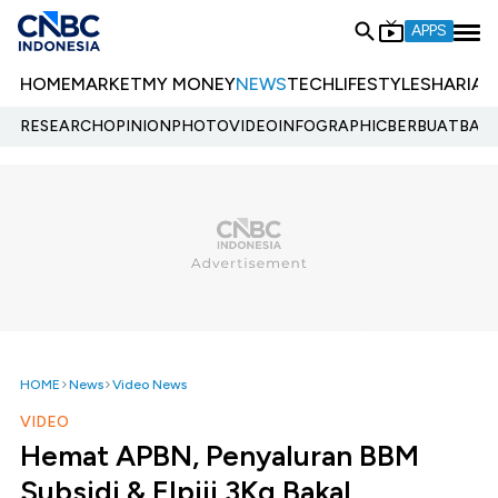
APPS
HOME
MARKET
MY MONEY
NEWS
TECH
LIFESTYLE
SHARIA
E
RESEARCH
OPINION
PHOTO
VIDEO
INFOGRAPHIC
BERBUATBAIK.
HOME
News
Video News
VIDEO
Hemat APBN, Penyaluran BBM
Subsidi & Elpiji 3Kg Bakal