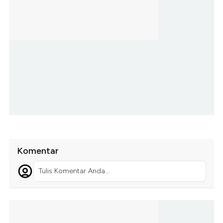
Komentar
Tulis Komentar Anda...