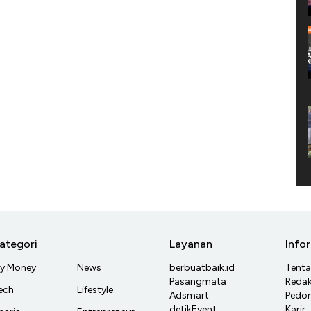
ategori
Layanan
Info
y Money
News
berbuatbaik.id
Tent
Pasangmata
Redak
ech
Lifestyle
Adsmart
Pedom
detikEvent
Karir