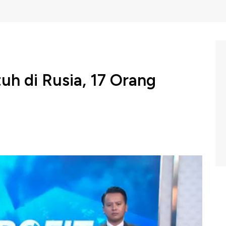
uh di Rusia, 17 Orang
ter dilaporkan jatuh di Semenanjung Kamchatka, Rusia
t sejauh ini telah menemukan 17 jenazah dari puing
m Profit CNBC Indonesia (Senin, 02/09/2024) berikut