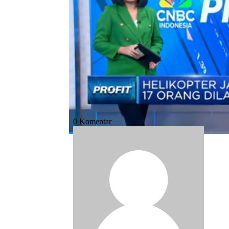
Bagikan:
#helikopter
#semenanjung kamchatka