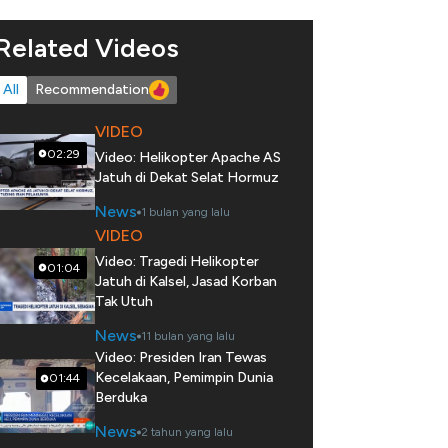
Related Videos
All
Recommendation
VIDEO
02:29
Video: Helikopter Apache AS
Jatuh di Dekat Selat Hormuz
News
1 bulan yang lalu
VIDEO
Video: Tragedi Helikopter
01:04
Jatuh di Kalsel, Jasad Korban
Tak Utuh
News
11 bulan yang lalu
Video: Presiden Iran Tewas
Kecelakaan, Pemimpin Dunia
01:44
Berduka
News
2 tahun yang lalu