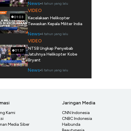
News
4 tahun yang lalu
VIDEO
01:03
Kecelakaan Helikopter
Tewaskan Kepala Militer India
News
4 tahun yang lalu
VIDEO
NTSB Ungkap Penyebab
01:37
Jatuhnya Helikopter Kobe
Bryant
News
5 tahun yang lalu
rmasi
Jaringan Media
ang Kami
CNN Indonesia
si
CNBC Indonesia
an Media Siber
Haibunda
Beautynesia