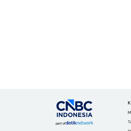
K
M
T
part of