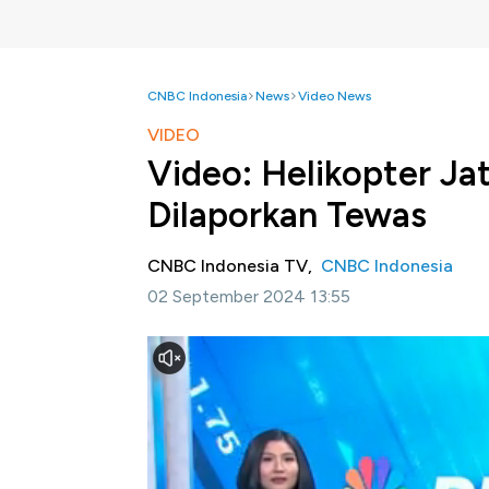
CNBC Indonesia
News
Video News
VIDEO
Video: Helikopter Jat
Dilaporkan Tewas
CNBC Indonesia TV,
CNBC Indonesia
02 September 2024 13:55
Jakarta, CNBC Indonesia -
Sebuah helikop
pada Minggu waktu setempat. Tim penyelama
puing reruntuhan helicopter.
Simak informasi selengkapnya dalam progra
ini.