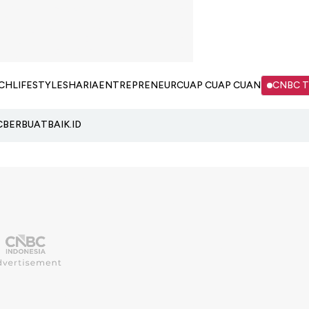
CH
LIFESTYLE
SHARIA
ENTREPRENEUR
CUAP CUAP CUAN
CNBC 
C
BERBUATBAIK.ID