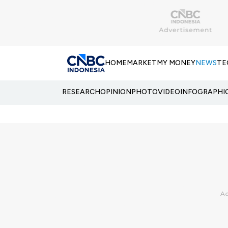
HOME
MARKET
MY MONEY
NEWS
TE
RESEARCH
OPINION
PHOTO
VIDEO
INFOGRAPHI