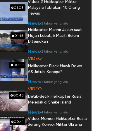
Video: 2 Helikopter Militer
Malaysia Tabrakan, 10 Orang
01:03
Tewas
News
2 tahun yang lalu
Helikopter Marinir Jatuh saat
Hujan Lebat, 5 Masih Belum
01:45
Ditemukan
News
2 tahun yang lalu
VIDEO
00:59
Helikopter Black Hawk Down
AS Jatuh, Kenapa?
News
3 tahun yang lalu
VIDEO
00:48
Detik-detik Helikopter Rusia
Meledak di Snake Island
News
4 tahun yang lalu
Video: Momen Helikopter Rusia
00:41
Serang Konvoi Militer Ukraina