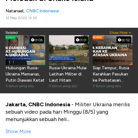
Natanael,
CNBC Indonesia
12 May 2022 13:32
Related
Show More
01:08
01:01
00:52
Hubungan Rusia-
Rusia-Ukraina Mulai
Siap Tempur, Rusia
Ukraina Memanas,
Latihan Militer di
Kerahkan Pasukan
Putin Diawasi Ketat
Laut Hitam
ke Perbatasan
4 tahun yang lalu
5 tahun yang lalu
Ukraina
5 tahun yang lalu
Jakarta, CNBC Indonesia
- Militer Ukraina merilis
sebuah video pada hari Minggu (8/5) yang
menunjukkan sebuah heli...
Show More