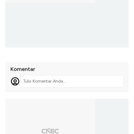
Komentar
Tulis Komentar Anda...