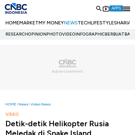
APPS
HOME
MARKET
MY MONEY
NEWS
TECH
LIFESTYLE
SHARIA
E
RESEARCH
OPINION
PHOTO
VIDEO
INFOGRAPHIC
BERBUATBAIK.
HOME
News
Video News
VIDEO
Detik-detik Helikopter Rusia
Meledak di Snake Island