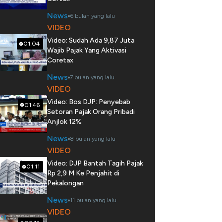
News
6 bulan yang lalu
VIDEO
Video: Sudah Ada 9,87 Juta
01:04
Wajib Pajak Yang Aktivasi
Coretax
News
7 bulan yang lalu
VIDEO
Video: Bos DJP: Penyebab
01:46
Setoran Pajak Orang Pribadi
Anjlok 12%
News
8 bulan yang lalu
VIDEO
Video: DJP Bantah Tagih Pajak
01:11
Rp 2,9 M Ke Penjahit di
Pekalongan
News
11 bulan yang lalu
VIDEO