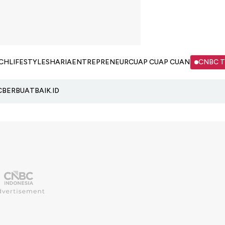
CH
LIFESTYLE
SHARIA
ENTREPRENEUR
CUAP CUAP CUAN
CNBC 
C
BERBUATBAIK.ID