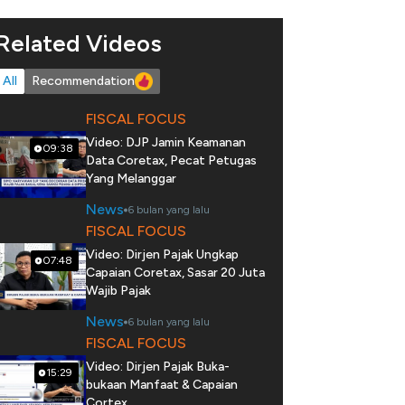
Related Videos
All
Recommendation
FISCAL FOCUS
Video: DJP Jamin Keamanan
09:38
Data Coretax, Pecat Petugas
Yang Melanggar
News
6 bulan yang lalu
FISCAL FOCUS
Video: Dirjen Pajak Ungkap
07:48
Capaian Coretax, Sasar 20 Juta
Wajib Pajak
News
6 bulan yang lalu
FISCAL FOCUS
Video: Dirjen Pajak Buka-
15:29
bukaan Manfaat & Capaian
Cortex