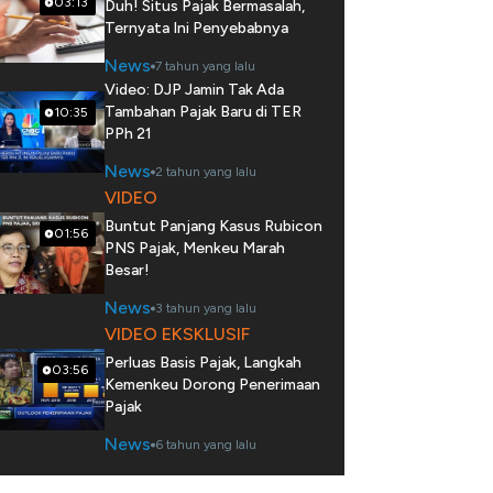
03:13
Duh! Situs Pajak Bermasalah,
Ternyata Ini Penyebabnya
News
7 tahun yang lalu
Video: DJP Jamin Tak Ada
Tambahan Pajak Baru di TER
10:35
PPh 21
News
2 tahun yang lalu
VIDEO
Buntut Panjang Kasus Rubicon
01:56
PNS Pajak, Menkeu Marah
Besar!
News
3 tahun yang lalu
VIDEO EKSKLUSIF
Perluas Basis Pajak, Langkah
03:56
Kemenkeu Dorong Penerimaan
Pajak
News
6 tahun yang lalu