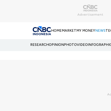
HOME
MARKET
MY MONEY
NEWS
TE
RESEARCH
OPINION
PHOTO
VIDEO
INFOGRAPHI