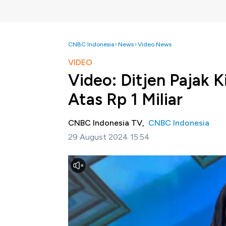
CNBC Indonesia
News
Video News
VIDEO
Video: Ditjen Pajak Ki
Atas Rp 1 Miliar
CNBC Indonesia TV,
CNBC Indonesia
29 August 2024 15:54
Jakarta, CNBC Indonesia-
Direktorat Jend
mengakses informasi keuangan demi kepenti
terkait pemilik rekening dengan nominal di at
Menteri Keuangan Nomor 19 Tahun 2018.
Informasi selengkapnya dalam program Po