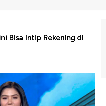
ni Bisa Intip Rekening di
eral Pajak kini memiliki kewenangan tambahan untuk
ngan perpajakan, salah satunya mengakses informasi
as Rp 1 miliar. Ini tertuang dalam pasal 19 Peraturan
wer Lunch CNBC Indonesia (Kamis, 29/08/2024) berikut