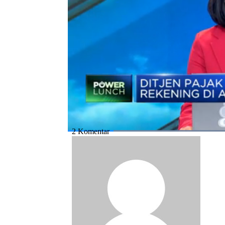
ini.
Bagikan:
#djp
#pajak
#tabungan