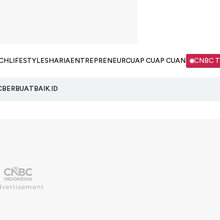
CH
LIFESTYLE
SHARIA
ENTREPRENEUR
CUAP CUAP CUAN
CNBC 
C
BERBUATBAIK.ID