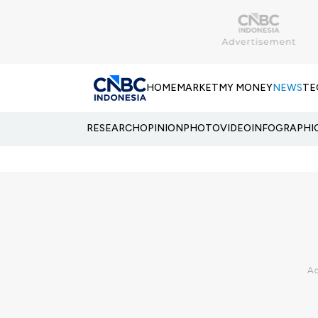
HOME
MARKET
MY MONEY
NEWS
TE
RESEARCH
OPINION
PHOTO
VIDEO
INFOGRAPHI