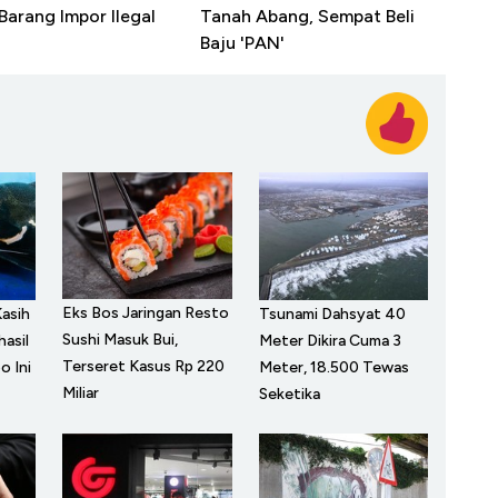
arang Impor Ilegal
Tanah Abang, Sempat Beli
Baju 'PAN'
Eks Bos Jaringan Resto
asih
Tsunami Dahsyat 40
Sushi Masuk Bui,
hasil
Meter Dikira Cuma 3
Terseret Kasus Rp 220
o Ini
Meter, 18.500 Tewas
Miliar
Seketika