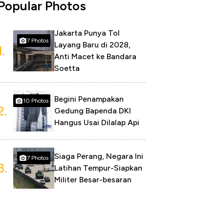
Popular Photos
Jakarta Punya Tol
7 Photos
Layang Baru di 2028,
1.
Anti Macet ke Bandara
Soetta
Begini Penampakan
10 Photos
2.
Gedung Bapenda DKI
Hangus Usai Dilalap Api
Siaga Perang, Negara Ini
7 Photos
3.
Latihan Tempur-Siapkan
Militer Besar-besaran