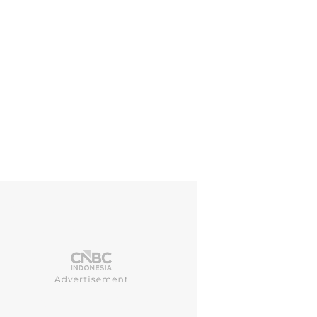
ifli Hasan (Zulhas) mengungkap bahwa pentingnya perluasan pasar pe
 satunya di Asia. Menurut Zulkifli, pasar Asia memiliki potensi yang san
rafis dan juga jumlah penduduk Asia yang sangat banyak. (CNBC Indo