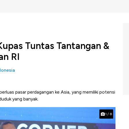
upas Tuntas Tantangan &
an RI
donesia
rluas pasar perdagangan ke Asia, yang memiliki potensi
nduduk yang banyak.
1
/
8