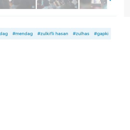
dag
#mendag
#zulkifli hasan
#zulhas
#gapki