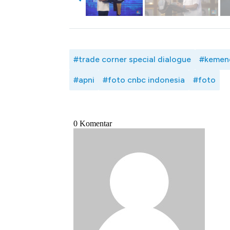
#trade corner special dialogue
#kemen
#apni
#foto cnbc indonesia
#foto