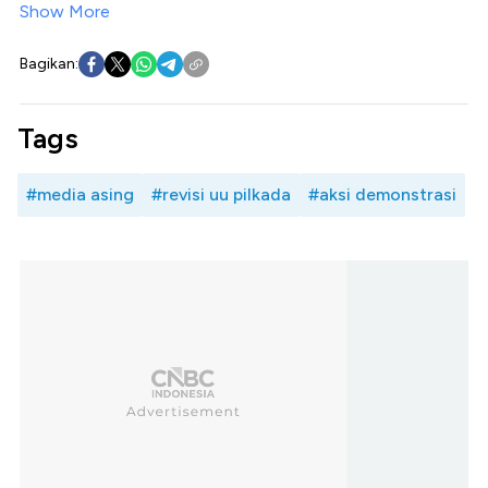
Show More
Bagikan:
Tags
#media asing
#revisi uu pilkada
#aksi demonstrasi