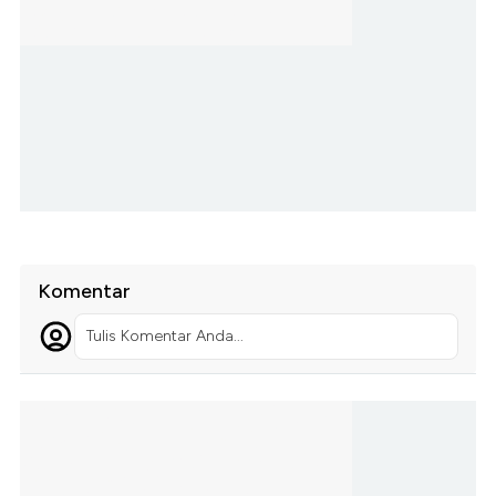
Komentar
Tulis Komentar Anda...