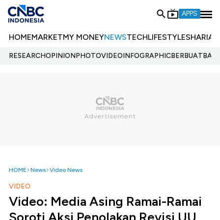
APPS
HOME
MARKET
MY MONEY
NEWS
TECH
LIFESTYLE
SHARIA
E
RESEARCH
OPINION
PHOTO
VIDEO
INFOGRAPHIC
BERBUATBAIK.
HOME
News
Video News
VIDEO
Video: Media Asing Ramai-Ramai
Soroti Aksi Penolakan Revisi UU