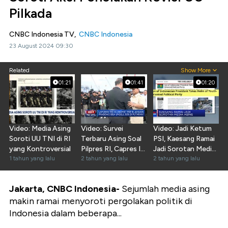
Pilkada
CNBC Indonesia TV,
CNBC Indonesia
23 August 2024 09:30
Related
Show More
01:21
01:41
01:20
Video: Media Asing
Video: Survei
Video: Jadi Ketum
Soroti UU TNI di RI
Terbaru Asing Soal
PSI, Kaesang Ramai
yang Kontroversial
Pilpres RI, Capres Ini
Jadi Sorotan Media
1 tahun yang lalu
Unggul 50%
2 tahun yang lalu
Asing
2 tahun yang lalu
Jakarta, CNBC Indonesia-
Sejumlah media asing
makin ramai menyoroti pergolakan politik di
Indonesia dalam beberapa...