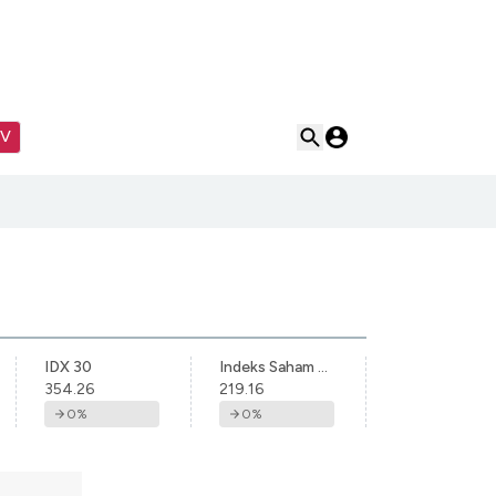
TV
IDX 30
Indeks Saham Syariah Indonesia
354.26
219.16
0
%
0
%