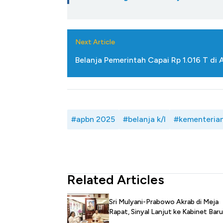
Next Article
Belanja Pemerintah Capai Rp 1.016 T di 
#apbn 2025
#belanja k/l
#kementeria
Related Articles
Sri Mulyani-Prabowo Akrab di Meja
Rapat, Sinyal Lanjut ke Kabinet Baru