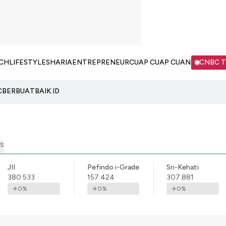
CH
LIFESTYLE
SHARIA
ENTREPRENEUR
CUAP CUAP CUAN
CNBC 
C
BERBUATBAIK.ID
S
JII
Pefindo i-Grade
Sri-Kehati
380.533
157.424
307.881
0
%
0
%
0
%