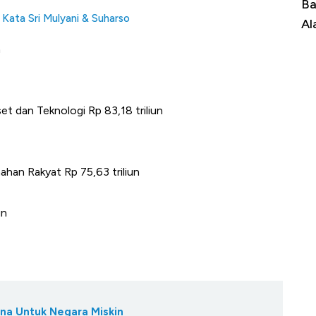
Dominasi China Menggila, Jadi Sumber
Ba
 Kata Sri Mulyani & Suharso
Impor 100 Negara
Al
n
t dan Teknologi Rp 83,18 triliun
an Rakyat Rp 75,63 triliun
un
ana Untuk Negara Miskin