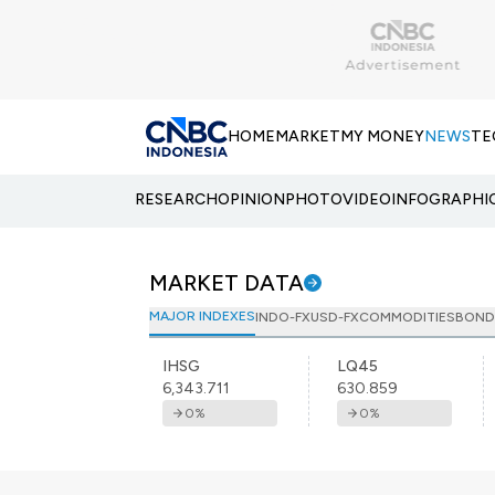
HOME
MARKET
MY MONEY
NEWS
TE
RESEARCH
OPINION
PHOTO
VIDEO
INFOGRAPHI
MARKET DATA
MAJOR INDEXES
INDO-FX
USD-FX
COMMODITIES
BOND
IHSG
LQ45
6,343.711
630.859
0
%
0
%