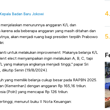
4.
& Kepala Badan Baru Jokowi
n menjelaskan menurunnya anggaran K/L dan
 karena ada beberapa anggaran yang masih ditahan dan
5.
utnya, akan menjadi ruang bagi presiden terpilih Prabowo
ri.
 nanti untuk melakukan improvement. Makanya belanja K/L
F
sident elect menyampaikan ingin melakukan A, B, C, tapi
K/L yang makanya angkanya menjadi tinggi," papar Sri
 dikutip Senin (19/8/2024).
luh yang memiliki belanja cukup besar pada RAPBN 2025.
an (Kemenhan) dengan anggaran Rp 165,16 triliun.
ia (Polri) yang mencapai Rp 126 triliun.
 tertinggi, menurut buku II Nota Keuangan: