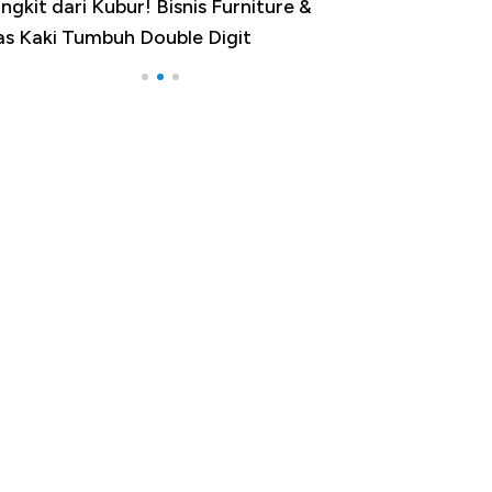
ngkit dari Kubur! Bisnis Furniture &
Industri Susu J
as Kaki Tumbuh Double Digit
RI