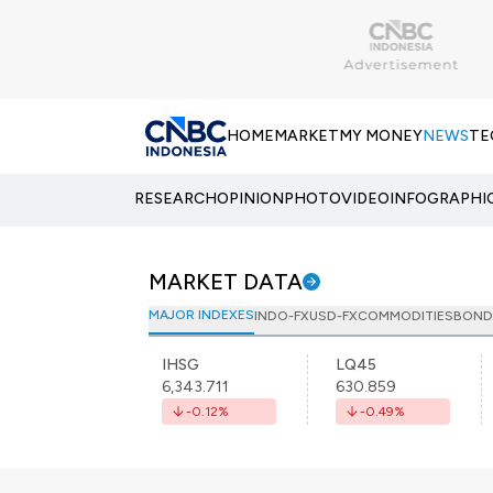
HOME
MARKET
MY MONEY
NEWS
TE
RESEARCH
OPINION
PHOTO
VIDEO
INFOGRAPHI
MARKET DATA
MAJOR INDEXES
INDO-FX
USD-FX
COMMODITIES
BOND
IHSG
LQ45
6,343.711
630.859
-0.12
%
-0.49
%