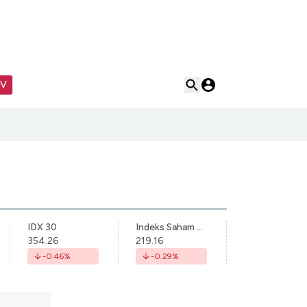
TV
IDX 30
Indeks Saham Syariah Indonesia
354.26
219.16
-0.46
%
-0.29
%