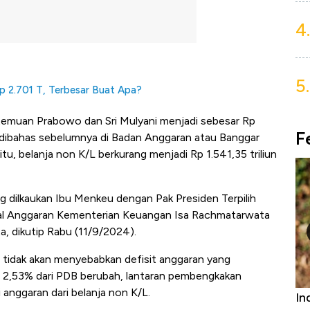
4.
5.
 2.701 T, Terbesar Buat Apa?
temuan Prabowo dan Sri Mulyani menjadi sebesar Rp
F
ng dibahas sebelumnya di Badan Anggaran atau Banggar
tu, belanja non K/L berkurang menjadi Rp 1.541,35 triliun
g dilkaukan Ibu Menkeu dengan Pak Presiden Terpilih
deral Anggaran Kementerian Keuangan Isa Rachmatarwata
a, dikutip Rabu (11/9/2024).
u tidak akan menyebabkan defisit anggaran yang
u 2,53% dari PDB berubah, lantaran pembengkakan
 anggaran dari belanja non K/L.
Bangkit dari Kubur! Bisnis Furniture &
In