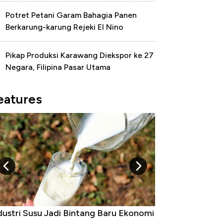
Potret Petani Garam Bahagia Panen
Berkarung-karung Rejeki El Nino
Pikap Produksi Karawang Diekspor ke 27
Negara, Filipina Pasar Utama
eatures
dustri Susu Jadi Bintang Baru Ekonomi
5 Raja Ekonomi 