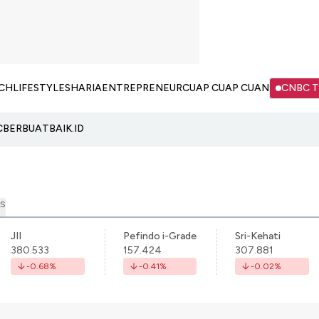
CH
LIFESTYLE
SHARIA
ENTREPRENEUR
CUAP CUAP CUAN
CNBC 
C
BERBUATBAIK.ID
S
JII
Pefindo i-Grade
Sri-Kehati
380.533
157.424
307.881
-0.68
%
-0.41
%
-0.02
%