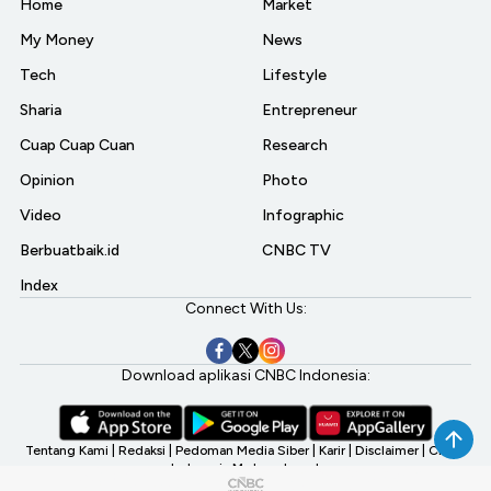
Home
Market
My Money
News
Tech
Lifestyle
Sharia
Entrepreneur
Cuap Cuap Cuan
Research
Opinion
Photo
Video
Infographic
Berbuatbaik.id
CNBC TV
Index
Connect With Us:
Download aplikasi CNBC Indonesia:
Tentang Kami
|
Redaksi
|
Pedoman Media Siber
|
Karir
|
Disclaimer
|
CNBC
Indonesia My Investment
©2026 CNBC Indonesia, A Transmedia Company