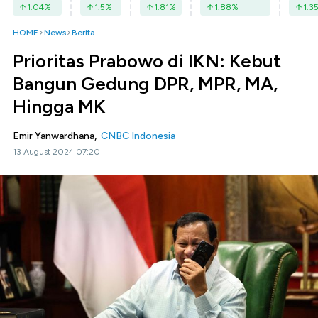
1.04
%
1.5
%
1.81
%
1.88
%
1.3
HOME
News
Berita
Prioritas Prabowo di IKN: Kebut
Bangun Gedung DPR, MPR, MA,
Hingga MK
Emir Yanwardhana,
CNBC Indonesia
13 August 2024 07:20