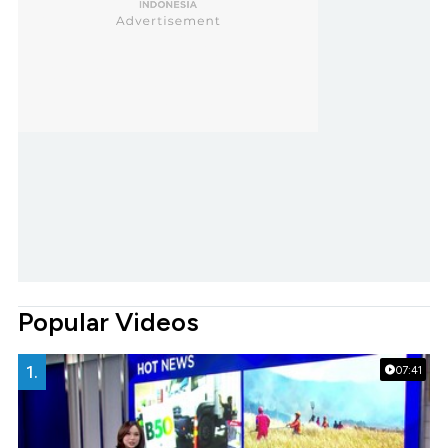
Popular Videos
1.
07:41