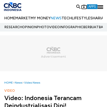
APPS
HOME
MARKET
MY MONEY
NEWS
TECH
LIFESTYLE
SHARIA
E
RESEARCH
OPINION
PHOTO
VIDEO
INFOGRAPHIC
BERBUATBAIK.
HOME
News
Video News
VIDEO
Video: Indonesia Terancam
Deindustrialisasi Dini!