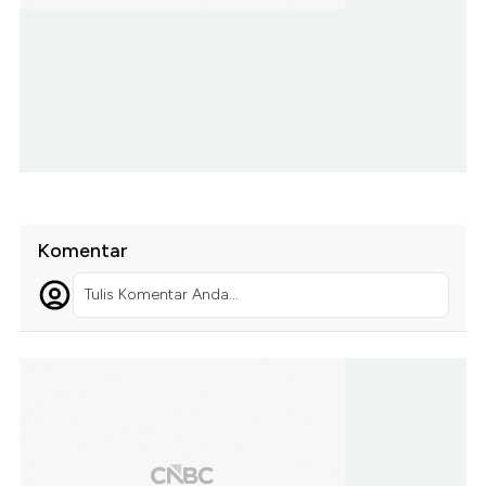
Komentar
Tulis Komentar Anda...