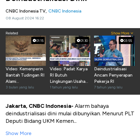
CNBC Indonesia TV,
CNBC Indonesia
08 August 2024 16:22
Related
Show More
01:15
01:30
03:55
Video: Kemenperin
Video: Padat Karya
Deindustrialisasi
Bantah Tudingan RI
RI Butuh
Ancam Penyerapan
Alami
Lingkungan Usaha
Pekerja RI
Deindustrialisasi
3 bulan yang lalu
Kondusif & Adil
1 tahun yang lalu
7 tahun yang lalu
Jakarta, CNBC Indonesia-
Alarm bahaya
deindustrialisasi dini mulai dibunyikan. Menurut PLT
Deputi Bidang UKM Kemen...
Show More