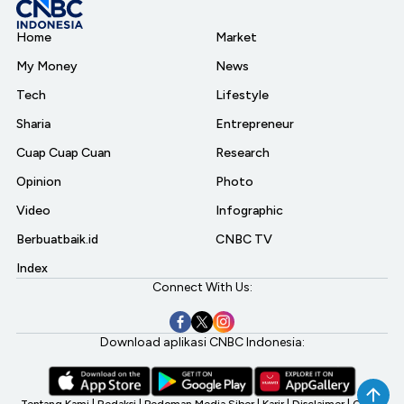
Home
Market
My Money
News
Tech
Lifestyle
Sharia
Entrepreneur
Cuap Cuap Cuan
Research
Opinion
Photo
Video
Infographic
Berbuatbaik.id
CNBC TV
Index
Connect With Us:
Download aplikasi CNBC Indonesia:
Tentang Kami
|
Redaksi
|
Pedoman Media Siber
|
Karir
|
Disclaimer
|
CNBC