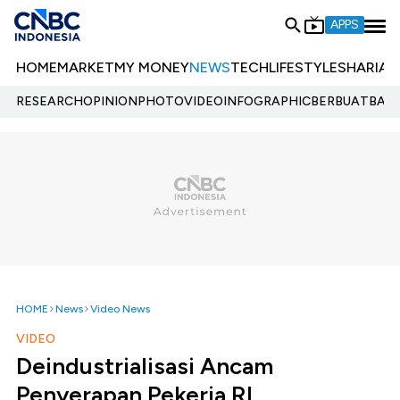
APPS
HOME
MARKET
MY MONEY
NEWS
TECH
LIFESTYLE
SHARIA
E
RESEARCH
OPINION
PHOTO
VIDEO
INFOGRAPHIC
BERBUATBAIK.
HOME
News
Video News
VIDEO
Deindustrialisasi Ancam
Penyerapan Pekerja RI