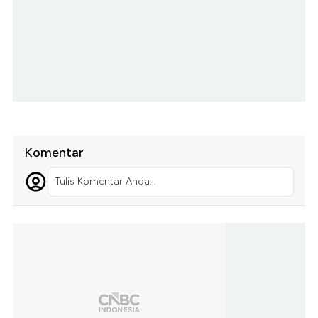
Komentar
Tulis Komentar Anda...