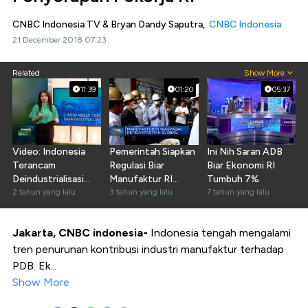
CNBC Indonesia TV & Bryan Dandy Saputra,
CNBC Indonesia
21 December 2018 07:23
Related
Show More
11:39
01:20
05:37
Video: Indonesia
Pemerintah Siapkan
Ini Nih Saran ADB
Terancam
Regulasi Biar
Biar Ekonomi RI
Deindustrialisasi
Manufaktur RI
Tumbuh 7%
Dini!
2 tahun yang lalu
Tetap 'Kokoh'
3 tahun yang lalu
7 tahun yang lalu
Jakarta, CNBC indonesia-
Indonesia tengah mengalami
tren penurunan kontribusi industri manufaktur terhadap
PDB. Ek...
Show More