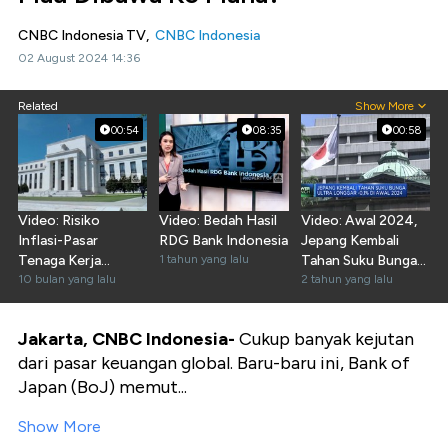
CNBC Indonesia TV,
CNBC Indonesia
02 August 2024 14:36
Related
Show More
00:54
08:35
00:58
Video: Risiko
Video: Bedah Hasil
Video: Awal 2024,
Inflasi-Pasar
RDG Bank Indonesia
Jepang Kembali
Tenaga Kerja
1 tahun yang lalu
Tahan Suku Bunga
Pengaruhi Suku
10 bulan yang lalu
Ultra Longgar -0,1%
2 tahun yang lalu
Bunga The Fed
Jakarta, CNBC Indonesia-
Cukup banyak kejutan
dari pasar keuangan global. Baru-baru ini, Bank of
Japan (BoJ) memut...
Show More