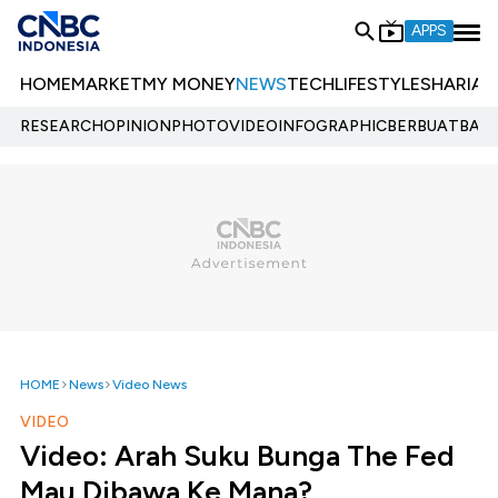
APPS
HOME
MARKET
MY MONEY
NEWS
TECH
LIFESTYLE
SHARIA
E
RESEARCH
OPINION
PHOTO
VIDEO
INFOGRAPHIC
BERBUATBAIK.
HOME
News
Video News
VIDEO
Video: Arah Suku Bunga The Fed
Mau Dibawa Ke Mana?