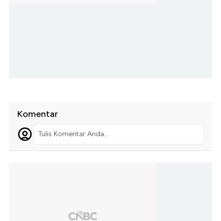
Komentar
Tulis Komentar Anda...