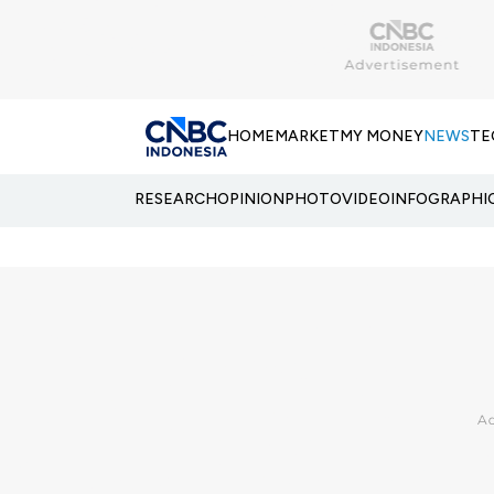
HOME
MARKET
MY MONEY
NEWS
TE
RESEARCH
OPINION
PHOTO
VIDEO
INFOGRAPHI