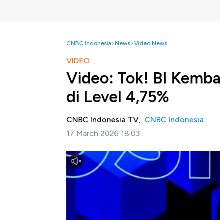
CNBC Indonesia
News
Video News
VIDEO
Video: Tok! BI Kemb
di Level 4,75%
CNBC Indonesia TV,
CNBC Indonesia
17 March 2026 18:03
Jakarta, CNBC Indonesia -
Bank Indonesia
bunga acuan di level 4 koma 75 persen; ini 
sempat agresif melonggarkan suku bunga.
Simak informasi selengkapnya dalam progra
ini.