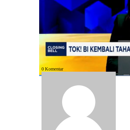
Bagikan:
#bank indonesia
#suku bunga acuan
#