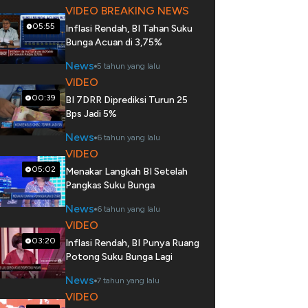
VIDEO BREAKING NEWS
05:55
Inflasi Rendah, BI Tahan Suku
Bunga Acuan di 3,75%
News
5 tahun yang lalu
VIDEO
00:39
BI 7DRR Diprediksi Turun 25
Bps Jadi 5%
News
6 tahun yang lalu
VIDEO
05:02
Menakar Langkah BI Setelah
Pangkas Suku Bunga
News
6 tahun yang lalu
VIDEO
03:20
Inflasi Rendah, BI Punya Ruang
Potong Suku Bunga Lagi
News
7 tahun yang lalu
VIDEO