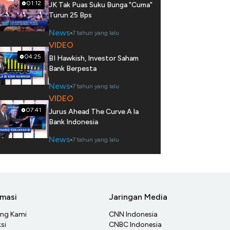
01:12
JK Tak Puas Suku Bunga "Cuma"
Turun 25 Bps
News
7 tahun yang lalu
VIDEO
04:25
BI Hawkish, Investor Saham
Bank Berpesta
News
7 tahun yang lalu
VIDEO
07:41
Jurus Ahead The Curve A la
Bank Indonesia
News
7 tahun yang lalu
rmasi
Jaringan Media
ang Kami
CNN Indonesia
si
CNBC Indonesia