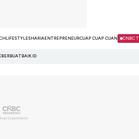
CH
LIFESTYLE
SHARIA
ENTREPRENEUR
CUAP CUAP CUAN
CNBC 
C
BERBUATBAIK.ID