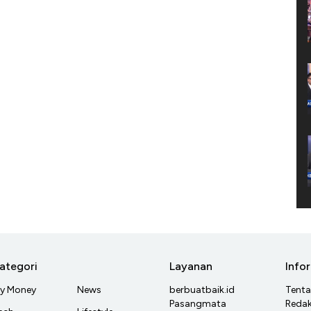
ategori
Layanan
Info
y Money
News
berbuatbaik.id
Tent
Pasangmata
Redak