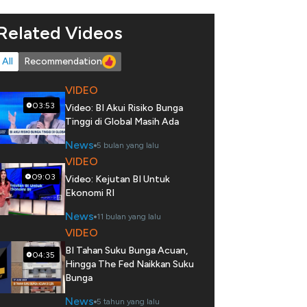
Related Videos
All
Recommendation
VIDEO
03:53
Video: BI Akui Risiko Bunga
Tinggi di Global Masih Ada
News
5 bulan yang lalu
VIDEO
09:03
Video: Kejutan BI Untuk
Ekonomi RI
News
11 bulan yang lalu
VIDEO
BI Tahan Suku Bunga Acuan,
04:35
Hingga The Fed Naikkan Suku
Bunga
News
5 tahun yang lalu