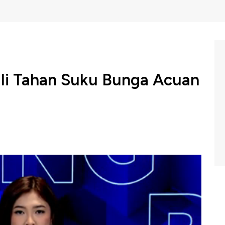
ali Tahan Suku Bunga Acuan
 siang ini memutuskan untuk kembali menahan suku
menjadi ke-6 kalinya BI menahan suku bunga acuan, usai
m Profit CNBC Indonesia (Selasa, 17/03/2026) berikut