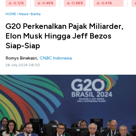
-0.12
%
-0.49
%
-0.68
%
-0.41
%
HOME
News
Berita
G20 Perkenalkan Pajak Miliarder,
Elon Musk Hingga Jeff Bezos
Siap-Siap
Romys Binekasri,
CNBC Indonesia
28 July 2024 08:00