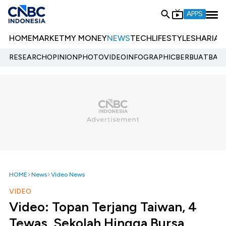
APPS
HOME
MARKET
MY MONEY
NEWS
TECH
LIFESTYLE
SHARIA
E
RESEARCH
OPINION
PHOTO
VIDEO
INFOGRAPHIC
BERBUATBAIK.
HOME
News
Video News
VIDEO
Video: Topan Terjang Taiwan, 4
Tewas, Sekolah Hingga Bursa