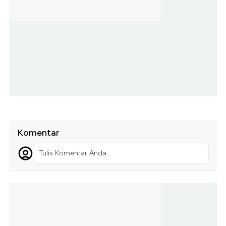
Komentar
Tulis Komentar Anda...