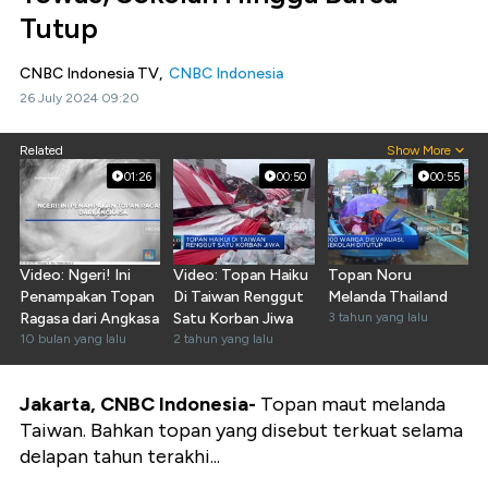
Tutup
CNBC Indonesia TV,
CNBC Indonesia
26 July 2024 09:20
Related
Show More
01:26
00:50
00:55
Video: Ngeri! Ini
Video: Topan Haiku
Topan Noru
Penampakan Topan
Di Taiwan Renggut
Melanda Thailand
Ragasa dari Angkasa
Satu Korban Jiwa
3 tahun yang lalu
10 bulan yang lalu
2 tahun yang lalu
Jakarta, CNBC Indonesia-
Topan maut melanda
Taiwan. Bahkan topan yang disebut terkuat selama
delapan tahun terakhi...