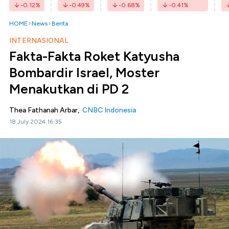
-0.12
%
-0.49
%
-0.68
%
-0.41
%
HOME
News
Berita
INTERNASIONAL
Fakta-Fakta Roket Katyusha
Bombardir Israel, Moster
Menakutkan di PD 2
Thea Fathanah Arbar,
CNBC Indonesia
18 July 2024 16:35