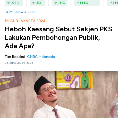
1.04
%
1.5
%
1.81
%
1.88
%
1.3
HOME
News
Berita
PILGUB JAKARTA 2024
Heboh Kaesang Sebut Sekjen PKS
Lakukan Pembohongan Publik,
Ada Apa?
Tim Redaksi,
CNBC Indonesia
28 June 2024 15:25