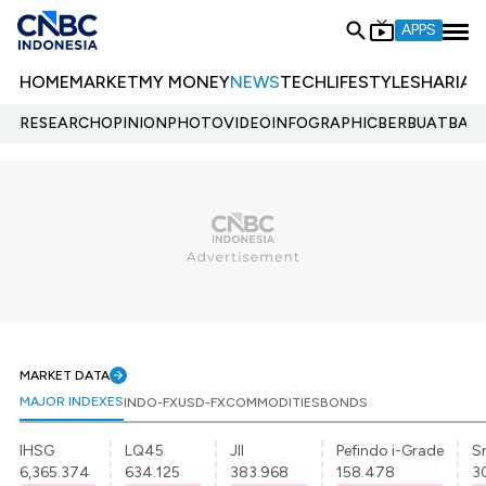
APPS
HOME
MARKET
MY MONEY
NEWS
TECH
LIFESTYLE
SHARIA
E
RESEARCH
OPINION
PHOTO
VIDEO
INFOGRAPHIC
BERBUATBAIK.
MARKET DATA
MAJOR INDEXES
INDO-FX
USD-FX
COMMODITIES
BONDS
IHSG
LQ45
JII
Pefindo i-Grade
Sr
6,365.374
634.125
383.968
158.478
3