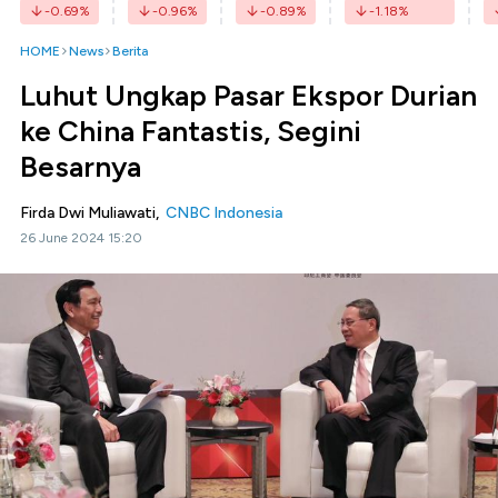
-0.69
%
-0.96
%
-0.89
%
-1.18
%
HOME
News
Berita
Luhut Ungkap Pasar Ekspor Durian
ke China Fantastis, Segini
Besarnya
Firda Dwi Muliawati,
CNBC Indonesia
26 June 2024 15:20