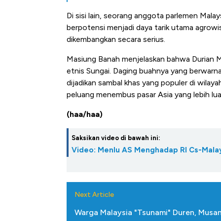
Alas Kaki Tumbuh Double Dig
Di sisi lain, seorang anggota parlemen Mala
berpotensi menjadi daya tarik utama agrowisa
dikembangkan secara serius.
Masiung Banah menjelaskan bahwa Durian Me
etnis Sungai. Daging buahnya yang berwarn
dijadikan sambal khas yang populer di wilayah
peluang menembus pasar Asia yang lebih lua
(haa/haa)
Saksikan video di bawah ini:
Video: Menlu AS Menghadap RI Cs-Mala
Next Article
Warga Malaysia "Tsunami" Duren, Musang