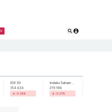
TV
IDX 30
Indeks Saham Syariah Indonesia
354.634
219.186
-0.36
%
-0.27
%