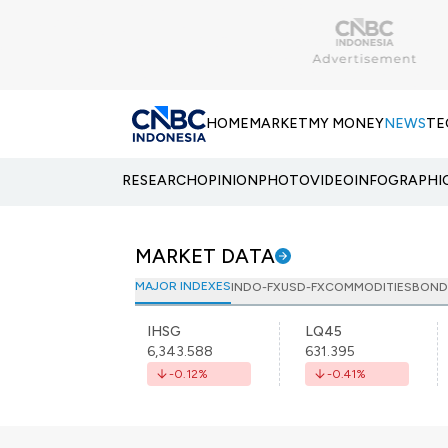
HOME
MARKET
MY MONEY
NEWS
TE
RESEARCH
OPINION
PHOTO
VIDEO
INFOGRAPHI
MARKET DATA
MAJOR INDEXES
INDO-FX
USD-FX
COMMODITIES
BOND
IHSG
LQ45
6,343.588
631.395
-0.12
%
-0.41
%