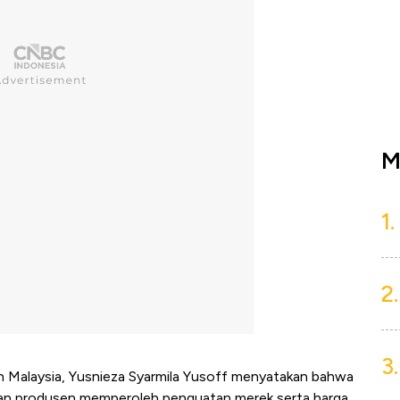
M
1.
2.
3.
ah Malaysia, Yusnieza Syarmila Yusoff menyatakan bahwa
nkan produsen memperoleh penguatan merek serta harga