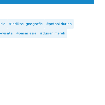
sia
#indikasi geografis
#petani durian
owisata
#pasar asia
#durian merah