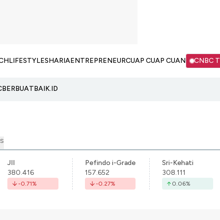
CH
LIFESTYLE
SHARIA
ENTREPRENEUR
CUAP CUAP CUAN
CNBC 
C
BERBUATBAIK.ID
S
JII
Pefindo i-Grade
Sri-Kehati
380.416
157.652
308.111
-0.71
%
-0.27
%
0.06
%