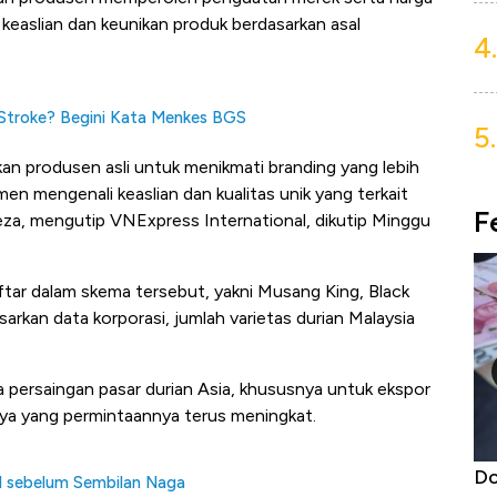
easlian dan keunikan produk berdasarkan asal
4.
 Stroke? Begini Kata Menkes BGS
5.
an produsen asli untuk menikmati branding yang lebih
n mengenali keaslian dan kualitas unik yang terkait
F
ieza, mengutip VNExpress International, dikutip Minggu
aftar dalam skema tersebut, yakni Musang King, Black
sarkan data korporasi, jumlah varietas durian Malaysia
ya persaingan pasar durian Asia, khususnya untuk ekspor
nya yang permintaannya terus meningkat.
niture &
5 Raja Ekonomi Indonesia: Maaf, Gak
Do
I sebelum Sembilan Naga