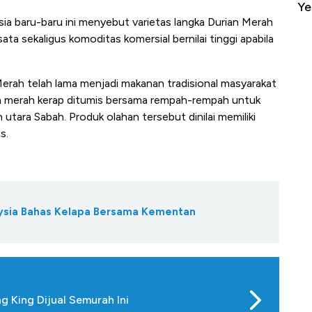
it
Ada Jawa!
Ye
ysia baru-baru ini menyebut varietas langka Durian Merah
ta sekaligus komoditas komersial bernilai tinggi apabila
rah telah lama menjadi makanan tradisional masyarakat
a merah kerap ditumis bersama rempah-rempah untuk
 utara Sabah. Produk olahan tersebut dinilai memiliki
s.
ysia Bahas Kelapa Bersama Kementan
 King Dijual Semurah Ini