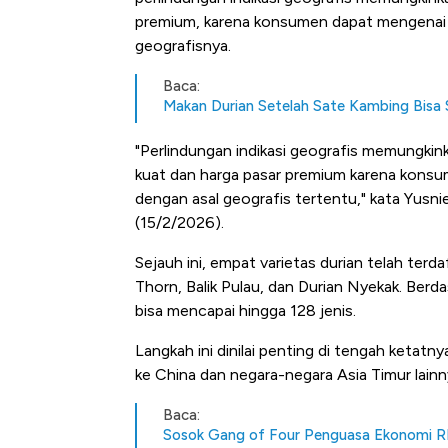
premium, karena konsumen dapat mengenai k
geografisnya.
Baca:
Makan Durian Setelah Sate Kambing Bisa
"Perlindungan indikasi geografis memungkink
kuat dan harga pasar premium karena konsume
dengan asal geografis tertentu," kata Yusn
(15/2/2026).
Sejauh ini, empat varietas durian telah terd
Thorn, Balik Pulau, dan Durian Nyekak. Berda
bisa mencapai hingga 128 jenis.
Langkah ini dinilai penting di tengah ketatn
ke China dan negara-negara Asia Timur lain
Baca:
Bangkit dari Kubur! Bisnis Fur
Sosok Gang of Four Penguasa Ekonomi R