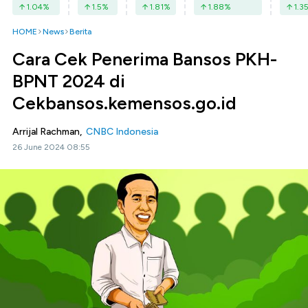
1.04
%
1.5
%
1.81
%
1.88
%
1.3
HOME
News
Berita
Cara Cek Penerima Bansos PKH-
BPNT 2024 di
Cekbansos.kemensos.go.id
Arrijal Rachman,
CNBC Indonesia
26 June 2024 08:55