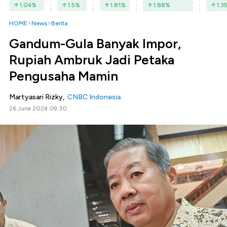
1.04
%
1.5
%
1.81
%
1.88
%
1.3
HOME
News
Berita
Gandum-Gula Banyak Impor,
Rupiah Ambruk Jadi Petaka
Pengusaha Mamin
Martyasari Rizky,
CNBC Indonesia
26 June 2024 09:30