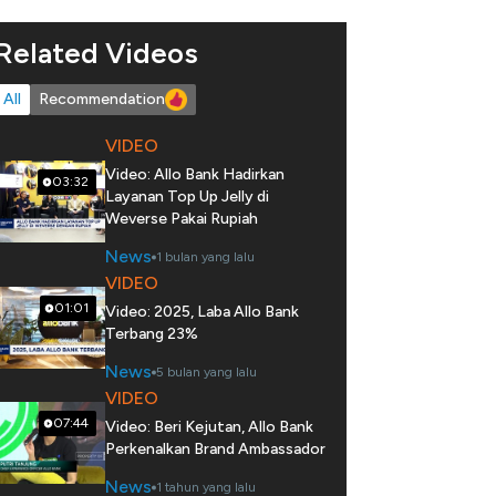
Related Videos
All
Recommendation
VIDEO
Video: Allo Bank Hadirkan
03:32
Layanan Top Up Jelly di
Weverse Pakai Rupiah
News
1 bulan yang lalu
VIDEO
01:01
Video: 2025, Laba Allo Bank
Terbang 23%
News
5 bulan yang lalu
VIDEO
07:44
Video: Beri Kejutan, Allo Bank
Perkenalkan Brand Ambassador
News
1 tahun yang lalu