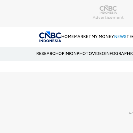
HOME
MARKET
MY MONEY
NEWS
TE
RESEARCH
OPINION
PHOTO
VIDEO
INFOGRAPHI