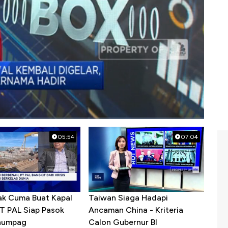
05:54
07:04
ak Cuma Buat Kapal
Taiwan Siaga Hadapi
PT PAL Siap Pasok
Ancaman China - Kriteria
enumpag
Calon Gubernur BI