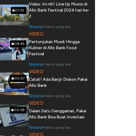
Video: Ini nih! Line Up Musisi di
Allo Bank Festival 2024 hari ke-
01:25
2
News
2 tahun yang lalu
VIDEO
Pertunjukan Musik Hingga
08:45
Kuliner di Allo Bank Food
Festival
News
3 tahun yang lalu
VIDEO
00:57
Catat! Ada Banjir Diskon Pakai
Allo Bank
News
4 tahun yang lalu
VIDEO
00:59
Dalam Satu Genggaman, Pakai
Allo Bank Bisa Buat Investasi
News
4 tahun yang lalu
VIDEO