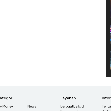
ategori
Layanan
Info
y Money
News
berbuatbaik.id
Tent