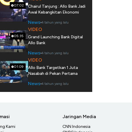
07:02
Chairul Tanjung : Allo Bank Jadi
Awal Kebangkitan Ekonomi
News
4 tahun yang lalu
VIDEO
05:35
Grand Launching Bank Digital
Allo Bank
News
4 tahun yang lalu
VIDEO
01:09
Allo Bank Targetkan 1 Juta
Nasabah di Pekan Pertama
News
4 tahun yang lalu
rmasi
Jaringan Media
ang Kami
CNN Indonesia