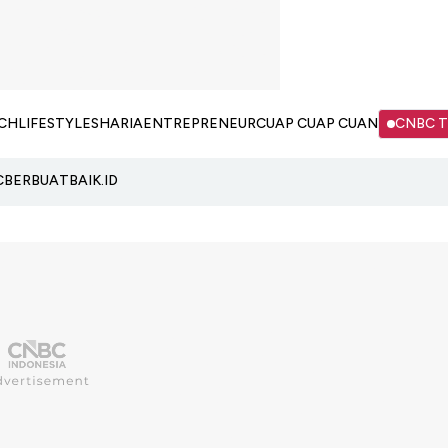
CH
LIFESTYLE
SHARIA
ENTREPRENEUR
CUAP CUAP CUAN
CNBC 
C
BERBUATBAIK.ID