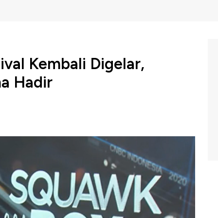
ival Kembali Digelar,
a Hadir
li menggelar Allo Bank Festival, konser musik yang
i dalam maupun luar negeri.
awk Box CNBC Indonesia (Senin, 24/06/2024) berikut