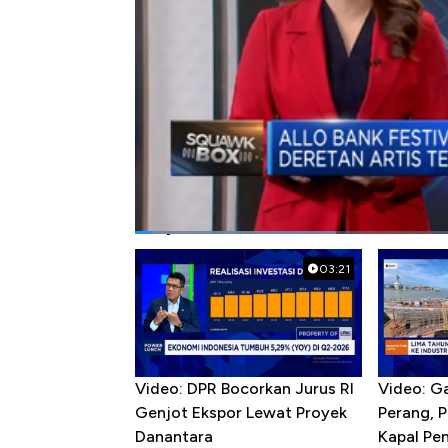
#allo bank
#allo bank festival
Popular Videos
03:21
Video: DPR Bocorkan Jurus RI
Video: G
Genjot Ekspor Lewat Proyek
Perang, 
Danantara
Kapal P