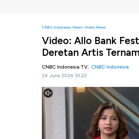
CNBC Indonesia
News
Video News
Video: Allo Bank Fest
Deretan Artis Ternam
CNBC Indonesia TV,
CNBC Indonesia
24 June 2024 10:22
Jakarta, CNBC Indonesia-
Allo Bank kemba
menghadirkan deretan artis ternama baik dar
Informasi selengkapnya dalam program Squ
ini.
Bagikan: