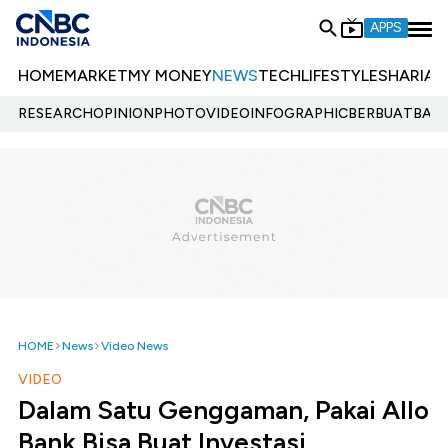
APPS
HOME
MARKET
MY MONEY
NEWS
TECH
LIFESTYLE
SHARIA
E
RESEARCH
OPINION
PHOTO
VIDEO
INFOGRAPHIC
BERBUATBAIK.
HOME
News
Video News
VIDEO
Dalam Satu Genggaman, Pakai Allo
Bank Bisa Buat Investasi