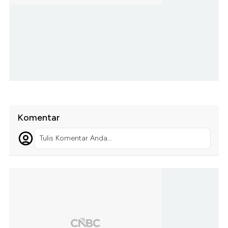
Komentar
Tulis Komentar Anda...