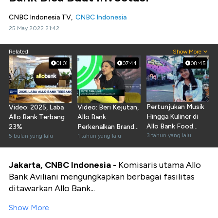
CNBC Indonesia TV,
CNBC Indonesia
25 May 2022 21:42
Related
Show More
01:01
07:44
08:45
Pertunjukan Musik
Video: 2025, Laba
Video: Beri Kejutan,
Hingga Kuliner di
Allo Bank Terbang
Allo Bank
Allo Bank Food
23%
Perkenalkan Brand
Festival
3 tahun yang lalu
5 bulan yang lalu
Ambassador
1 tahun yang lalu
Jakarta, CNBC Indonesia -
Komisaris utama Allo
Bank Aviliani mengungkapkan berbagai fasilitas
ditawarkan Allo Bank...
Show More