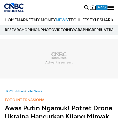
APPS
HOME
MARKET
MY MONEY
NEWS
TECH
LIFESTYLE
SHARIA
E
RESEARCH
OPINION
PHOTO
VIDEO
INFOGRAPHIC
BERBUATBAIK.
HOME
News
Foto News
FOTO INTERNASIONAL
Awas Putin Ngamuk! Potret Drone
Ukraina Hancurkan Kilang Minyak