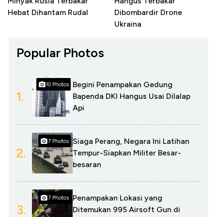
Minyak Rusia Terbakar
Hangus Terbakar
Hebat Dihantam Rudal
Dibombardir Drone
Ukraina
Popular Photos
Begini Penampakan Gedung
10 Photos
1.
Bapenda DKI Hangus Usai Dilalap
Api
Siaga Perang, Negara Ini Latihan
7 Photos
2.
Tempur-Siapkan Militer Besar-
besaran
Penampakan Lokasi yang
7 Photos
3.
Ditemukan 995 Airsoft Gun di