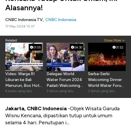
Alasannya!
CNBC Indonesia TV,
CNBC Indonesia
17 May 2024 13:37
Related
Show More
01:05
04:30
01:52
Video: Warga RI
Delegasi World
Serba-Serbi
Liburan ke Bali
Water Forum 2024
Welcoming Dinner
Menurun, Bos Hotel
Padati Welcoming
World Water Forum
Ungkap Sebabnya
6 bulan yang lalu
Gala Dinner di GWK
2 tahun yang lalu
2024
2 tahun yang lalu
Jakarta, CNBC Indonesia
-Objek Wisata Garuda
Wisnu Kencana, dipastikan tutup untuk umum
selama 4 hari. Penutupan i...