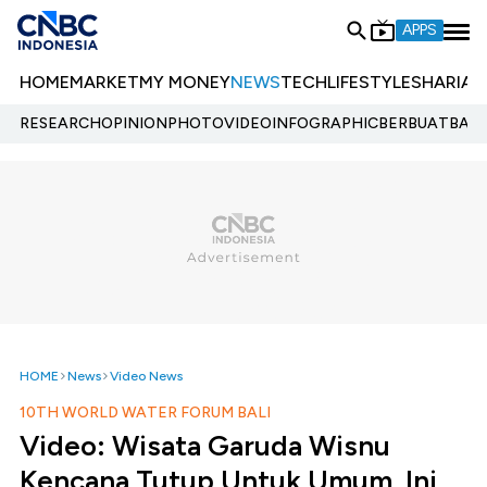
APPS
HOME
MARKET
MY MONEY
NEWS
TECH
LIFESTYLE
SHARIA
E
RESEARCH
OPINION
PHOTO
VIDEO
INFOGRAPHIC
BERBUATBAIK.
HOME
News
Video News
10TH WORLD WATER FORUM BALI
Video: Wisata Garuda Wisnu
Kencana Tutup Untuk Umum, Ini