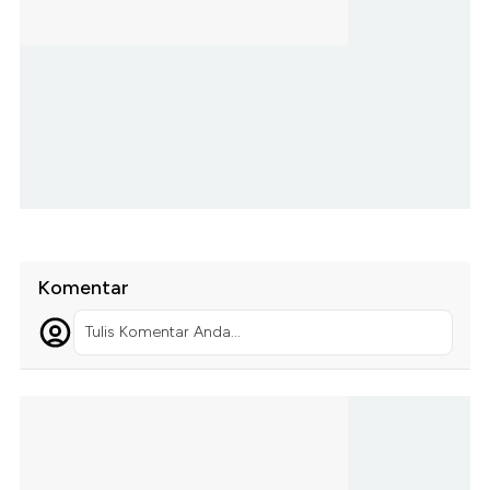
Komentar
Tulis Komentar Anda...