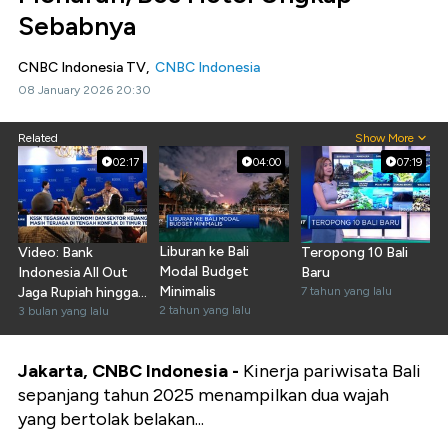
Sebabnya
CNBC Indonesia TV,
CNBC Indonesia
08 January 2026 20:30
Related
Show More
02:17
04:00
07:19
Liburan ke Bali
Video: Bank
Teropong 10 Bali
Modal Budget
Indonesia All Out
Baru
Minimalis
Jaga Rupiah hingga
7 tahun yang lalu
2 tahun yang lalu
Hong Kong-New
3 bulan yang lalu
York
Jakarta, CNBC Indonesia -
Kinerja pariwisata Bali
sepanjang tahun 2025 menampilkan dua wajah
yang bertolak belakan...