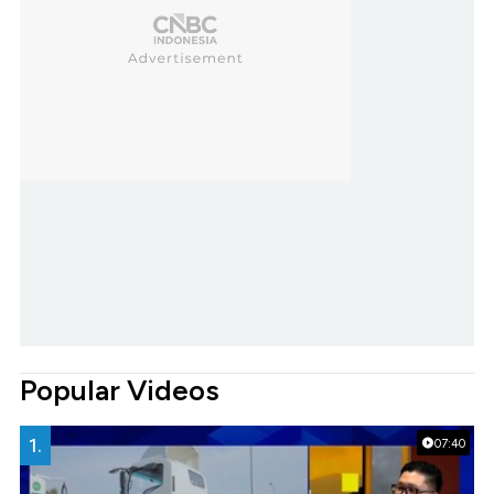
Popular Videos
1.
07:40