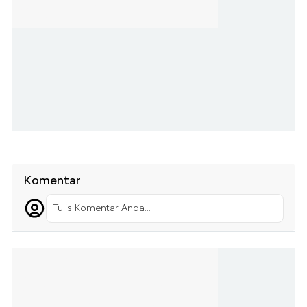
Komentar
Tulis Komentar Anda...