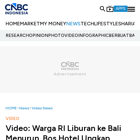
APPS
HOME
MARKET
MY MONEY
NEWS
TECH
LIFESTYLE
SHARIA
E
RESEARCH
OPINION
PHOTO
VIDEO
INFOGRAPHIC
BERBUATBAIK.
HOME
News
Video News
VIDEO
Video: Warga RI Liburan ke Bali
Menurun, Bos Hotel Ungkap