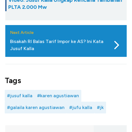
Video: Jusuf Kalla Ungkap Rencana Tambahan
PLTA 2.000 Mw
Next Article
Bisakah RI Balas Tarif Impor ke AS? Ini Kata
Jusuf Kalla
Tags
#jusuf kalla
#karen agustiawan
#galaila karen agustiawan
#jufu kalla
#jk