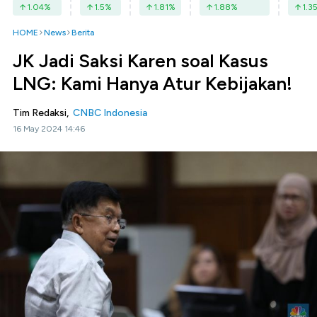
1.04
%
1.5
%
1.81
%
1.88
%
1.3
HOME
News
Berita
JK Jadi Saksi Karen soal Kasus
LNG: Kami Hanya Atur Kebijakan!
Tim Redaksi,
CNBC Indonesia
16 May 2024 14:46