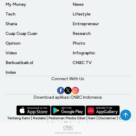
My Money
News
Tech
Lifestyle
Sharia
Entrepreneur
Cuap Cuap Cuan
Research
Opinion
Photo
Video
Infographic
Berbuatbaik.id
CNBC TV
Index
Connect With Us:
Download aplikasi CNBC Indonesia:
Tentang Kami
|
Redaksi
|
Pedoman Media Siber
|
Karir
|
Disclaimer
|
CNBC
Indonesia My Investment
©2026 CNBC Indonesia, A Transmedia Company