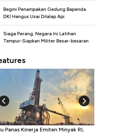
Begini Penampakan Gedung Bapenda
DKI Hangus Usai Dilalap Api
Siaga Perang, Negara Ini Latihan
Tempur-Siapkan Militer Besar-besaran
eatures
u Panas Kinerja Emiten Minyak RI,
10 Provinsi den