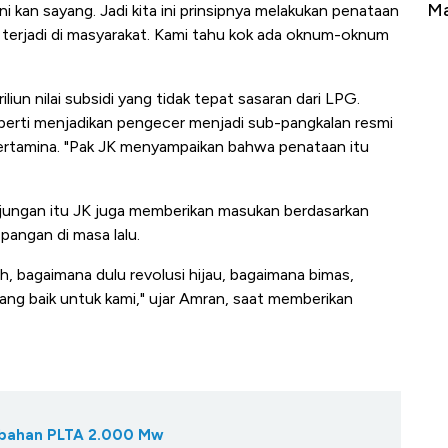
Tembaga Terbang ke Zona Berbahaya
Ma
ni kan sayang. Jadi kita ini prinsipnya melakukan penataan
ul terjadi di masyarakat. Kami tahu kok ada oknum-oknum
liun nilai subsidi yang tidak tepat sasaran dari LPG.
eperti menjadikan pengecer menjadi sub-pangkalan resmi
Pertamina. "Pak JK menyampaikan bahwa penataan itu
jungan itu JK juga memberikan masukan berdasarkan
angan di masa lalu.
, bagaimana dulu revolusi hijau, bagaimana bimas,
ng baik untuk kami," ujar Amran, saat memberikan
mbahan PLTA 2.000 Mw