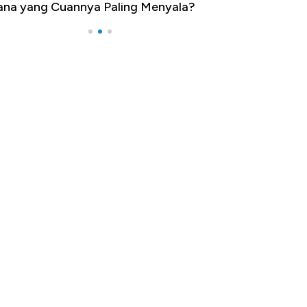
na yang Cuannya Paling Menyala?
Pengangguran Te