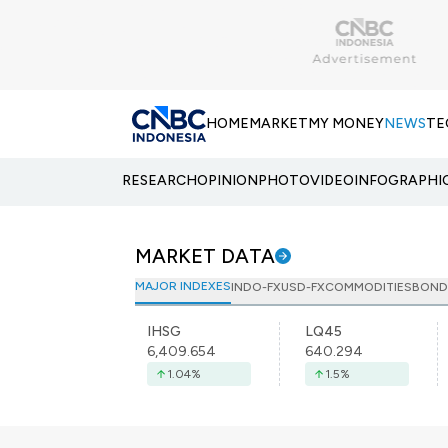
HOME
MARKET
MY MONEY
NEWS
TE
RESEARCH
OPINION
PHOTO
VIDEO
INFOGRAPHI
MARKET DATA
MAJOR INDEXES
INDO-FX
USD-FX
COMMODITIES
BOND
IHSG
LQ45
6,409.654
640.294
1.04
%
1.5
%