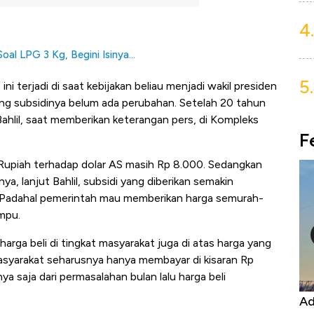
4.
l LPG 3 Kg, Begini Isinya...
5.
terjadi di saat kebijakan beliau menjadi wakil presiden
ng subsidinya belum ada perubahan. Setelah 20 tahun
Bahlil, saat memberikan keterangan pers, di Kompleks
F
rs Rupiah terhadap dolar AS masih Rp 8.000. Sedangkan
nya, lanjut Bahlil, subsidi yang diberikan semakin
un. Padahal pemerintah mau memberikan harga semurah-
mpu.
arga beli di tingkat masyarakat juga di atas harga yang
asyarakat seharusnya hanya membayar di kisaran Rp
a saja dari permasalahan bulan lalu harga beli
Kongo Tutup Keran Ekspor, Harga
Ad