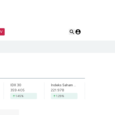
TV
IDX 30
Indeks Saham Syariah Indonesia
359.405
221.978
1.45
%
1.29
%