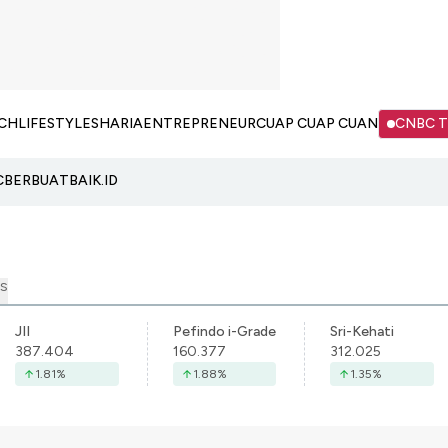
CH
LIFESTYLE
SHARIA
ENTREPRENEUR
CUAP CUAP CUAN
CNBC 
C
BERBUATBAIK.ID
S
JII
Pefindo i-Grade
Sri-Kehati
387.404
160.377
312.025
1.81
%
1.88
%
1.35
%