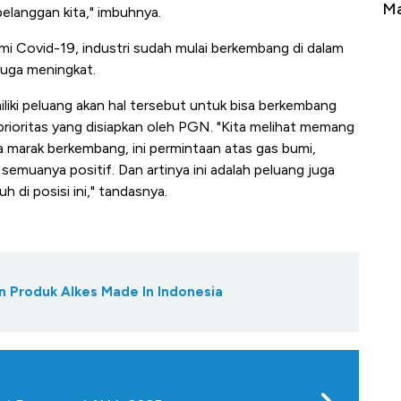
a Terbang ke Zona Berbahaya
Mana yang Cuannya P
pelanggan kita," imbuhnya.
i Covid-19, industri sudah mulai berkembang di dalam
 juga meningkat.
ki peluang akan hal tersebut untuk bisa berkembang
 prioritas yang disiapkan oleh PGN. "Kita melihat memang
ga marak berkembang, ini permintaan atas gas bumi,
at semuanya positif. Dan artinya ini adalah peluang juga
di posisi ini," tandasnya.
 Produk Alkes Made In Indonesia