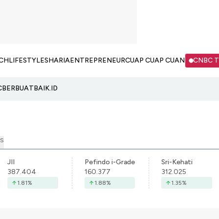
CH
LIFESTYLE
SHARIA
ENTREPRENEUR
CUAP CUAP CUAN
CNBC 
C
BERBUATBAIK.ID
S
JII
Pefindo i-Grade
Sri-Kehati
387.404
160.377
312.025
1.81
%
1.88
%
1.35
%