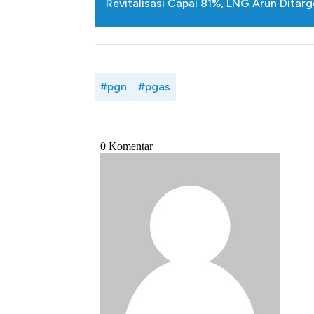
Revitalisasi Capai 81%, LNG Arun Ditarg
#pgn
#pgas