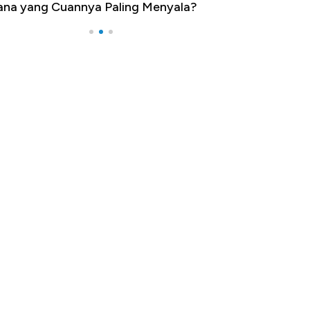
aling Menyala?
Pengangguran Tertinggi, Ada Jakar