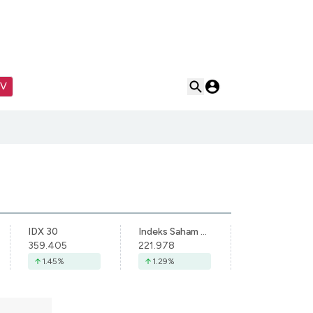
TV
IDX 30
Indeks Saham Syariah Indonesia
359.405
221.978
1.45
%
1.29
%