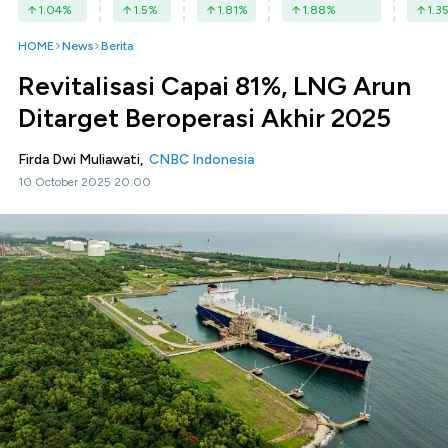
1.04
%
1.5
%
1.81
%
1.88
%
1.3
HOME
News
Berita
Revitalisasi Capai 81%, LNG Arun
Ditarget Beroperasi Akhir 2025
Firda Dwi Muliawati,
CNBC Indonesia
10 October 2025 20:00