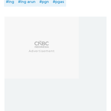
#lng
#lng arun
#pgn
#pgas