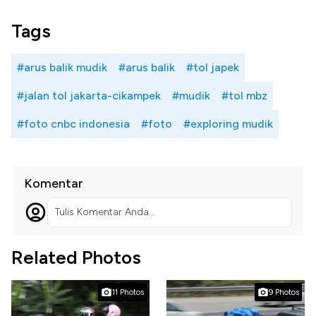
Tags
#arus balik mudik
#arus balik
#tol japek
#jalan tol jakarta-cikampek
#mudik
#tol mbz
#foto cnbc indonesia
#foto
#exploring mudik
Komentar
Tulis Komentar Anda...
Related Photos
11 Photos
9 Photos