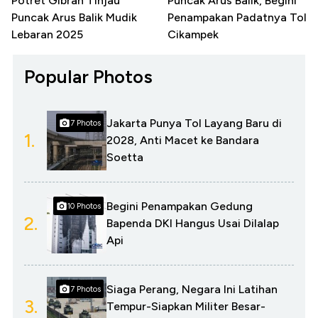
Potret Gibran Tinjau
Puncak Arus Balik, Begini
Puncak Arus Balik Mudik
Penampakan Padatnya Tol
Lebaran 2025
Cikampek
Popular Photos
Jakarta Punya Tol Layang Baru di
7 Photos
1.
2028, Anti Macet ke Bandara
Soetta
Begini Penampakan Gedung
10 Photos
2.
Bapenda DKI Hangus Usai Dilalap
Api
Siaga Perang, Negara Ini Latihan
7 Photos
3.
Tempur-Siapkan Militer Besar-