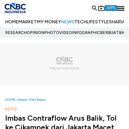
APPS
HOME
MARKET
MY MONEY
NEWS
TECH
LIFESTYLE
SHARIA
E
RESEARCH
OPINION
PHOTO
VIDEO
INFOGRAPHIC
BERBUATBAIK.
HOME
News
Foto News
FOTO
Imbas Contraflow Arus Balik, Tol
ke Cikampek dari Jakarta Macet