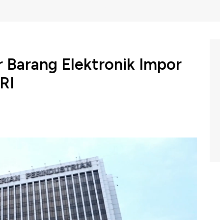
r Barang Elektronik Impor
RI
rindustrian mengambil langkah strategis untuk
en barang-barang elektronik yang telah berinvestasi di
mis (11/04/2024)