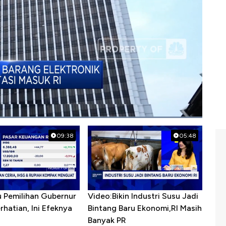
an
09:38
05:48
u Pemilihan Gubernur
Video:Bikin Industri Susu Jadi
erhatian, Ini Efeknya
Bintang Baru Ekonomi,RI Masih
h
Banyak PR