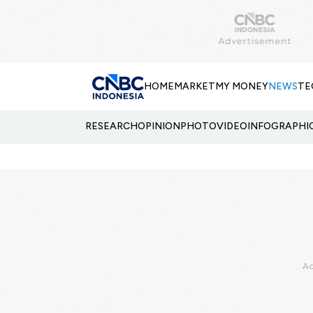
HOME
MARKET
MY MONEY
NEWS
TE
RESEARCH
OPINION
PHOTO
VIDEO
INFOGRAPHI