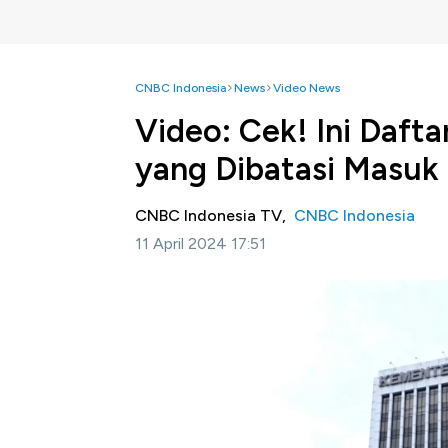
CNBC Indonesia
News
Video News
Video: Cek! Ini Dafta
yang Dibatasi Masuk 
CNBC Indonesia TV,
CNBC Indonesia
11 April 2024 17:51
Jakarta, CNBC Indonesia
- Kementerian Pe
menciptakan iklim kondusif bagi para produs
Indonesia.
Simak selengkapnya di CNBC Indonesia, Ka
Bagikan: