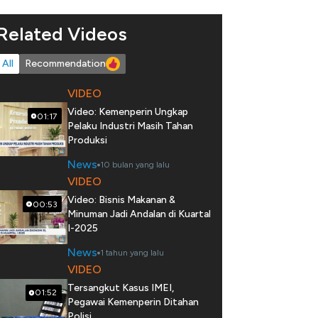
Related Videos
All
Recommendation
VIDEO
Video: Kemenperin Ungkap
01:17
Pelaku Industri Masih Tahan
Produksi
News
10 bulan yang lalu
VIDEO
Video: Bisnis Makanan &
00:53
Minuman Jadi Andalan di Kuartal
I-2025
News
1 tahun yang lalu
VIDEO
Tersangkut Kasus IMEI,
01:52
Pegawai Kemenperin Ditahan
Polisi