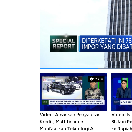
#kemenperin
#kementerian perindustri
Popular Videos
10:08
Video: Amankan Penyaluran
Video: Is
Kredit, Multifinance
BI Jadi P
Manfaatkan Teknologi AI
ke Rupia