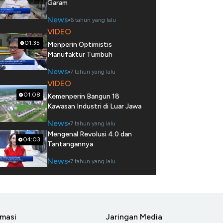
Garam
News
6 tahun yang lalu
VIDEO
01:35
Menperin Optimistis
Manufaktur Tumbuh
News
7 tahun yang lalu
VIDEO
01:08
Kemenperin Bangun 18
Kawasan Industri di Luar Jawa
News
7 tahun yang lalu
Mengenal Revolusi 4.0 dan
04:03
Tantangannya
News
7 tahun yang lalu
rmasi
Jaringan Media