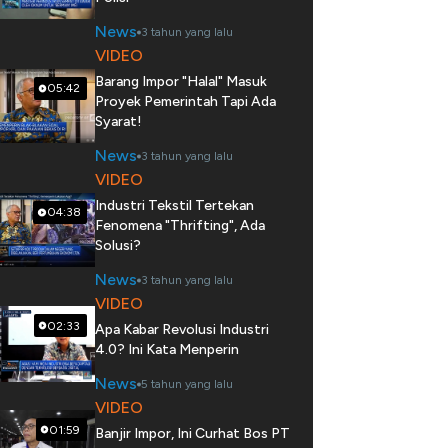
News
3 tahun yang lalu
VIDEO
Barang Impor "Halal" Masuk
05:42
Proyek Pemerintah Tapi Ada
Syarat!
News
3 tahun yang lalu
VIDEO
Industri Tekstil Tertekan
04:38
Fenomena "Thrifting", Ada
Solusi?
News
3 tahun yang lalu
VIDEO
02:33
Apa Kabar Revolusi Industri
4.0? Ini Kata Menperin
News
5 tahun yang lalu
VIDEO
01:59
Banjir Impor, Ini Curhat Bos PT