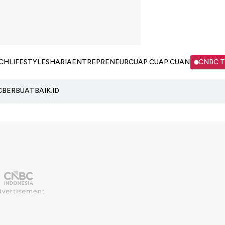
CH
LIFESTYLE
SHARIA
ENTREPRENEUR
CUAP CUAP CUAN
CNBC 
C
BERBUATBAIK.ID