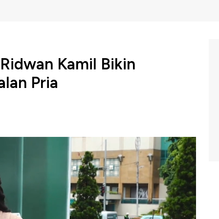
 Ridwan Kamil Bikin
lan Pria
uncul di baliho bertuliskan OTW Jakarta, Mantan
 benar-benar muncul di Ibu Kota. Tapi bukan untuk ikut
us pria. Apa yang membuat skin care milik RK berbeda? apa
m Big Stories di CNBC Indonesia, Kamis (04/04/2024).