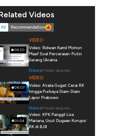
Related Videos
All
Recommendation
VIDEO
Video: Ridwan Kamil Mohon
06:20
Maaf Soal Perceraian-Putin
Serang Ukraina
News
7 bulan yang lalu
VIDEO
Video: Atalia Gugat Cerai RK
06:07
hingga Purbaya Diam-Diam
Lapor Prabowo
News
7 bulan yang lalu
Video: KPK Panggil Lisa
Mariana, Usut Dugaan Korupsi
01:04
RK di BJB