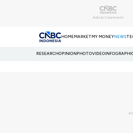
HOME
MARKET
MY MONEY
NEWS
TE
RESEARCH
OPINION
PHOTO
VIDEO
INFOGRAPHI