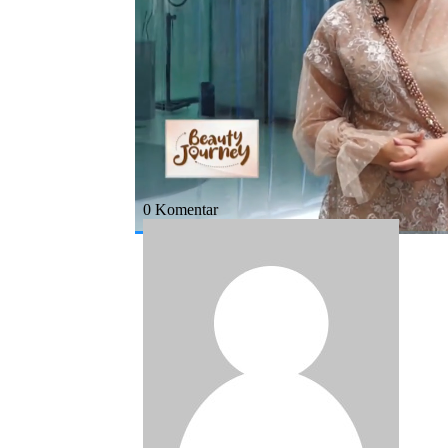
Bagikan:
#ridwan kamil
#skincare
#pria