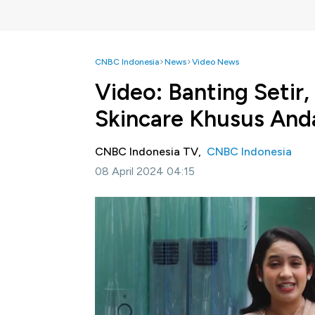
CNBC Indonesia
News
Video News
Video: Banting Setir,
Skincare Khusus Anda
CNBC Indonesia TV,
CNBC Indonesia
08 April 2024 04:15
Jakarta, CNBC Indonesia
-Sempat heboh m
Gubernur Jawa Barat, Ridwan Kamil akhirnya
Pilkada, melainkan launching skin care khus
pula formula andalannya?
Simak informasi selengkapnya dalam progra