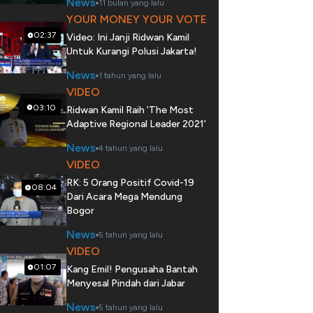
News
11 bulan yang lalu
YOUR MONEY YOUR VOTE
02:37
Video: Ini Janji Ridwan Kamil
Untuk Kurangi Polusi Jakarta!
News
1 tahun yang lalu
VIDEO
03:10
Ridwan Kamil Raih 'The Most
Adaptive Regional Leader 2021'
News
4 tahun yang lalu
VIDEO
RK: 5 Orang Positif Covid-19
08:04
Dari Acara Mega Mendung
Bogor
News
5 tahun yang lalu
VIDEO
01:07
Kang Emil! Pengusaha Bantah
Menyesal Pindah dari Jabar
News
5 tahun yang lalu