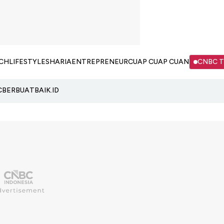
CH
LIFESTYLE
SHARIA
ENTREPRENEUR
CUAP CUAP CUAN
CNBC 
C
BERBUATBAIK.ID