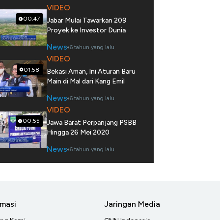
VIDEO
00:47
Jabar Mulai Tawarkan 209
Proyek ke Investor Dunia
News
6 tahun yang lalu
VIDEO
01:58
Bekasi Aman, Ini Aturan Baru
Main di Mal dari Kang Emil
News
6 tahun yang lalu
VIDEO
00:55
Jawa Barat Perpanjang PSBB
Hingga 26 Mei 2020
News
6 tahun yang lalu
rmasi
Jaringan Media