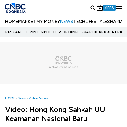
APPS
HOME
MARKET
MY MONEY
NEWS
TECH
LIFESTYLE
SHARIA
E
RESEARCH
OPINION
PHOTO
VIDEO
INFOGRAPHIC
BERBUATBAIK.
HOME
News
Video News
Video: Hong Kong Sahkah UU
Keamanan Nasional Baru