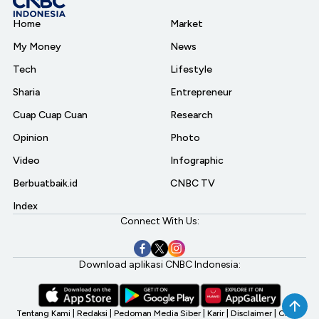
Home
Market
My Money
News
Tech
Lifestyle
Sharia
Entrepreneur
Cuap Cuap Cuan
Research
Opinion
Photo
Video
Infographic
Berbuatbaik.id
CNBC TV
Index
Connect With Us:
Download aplikasi CNBC Indonesia:
Tentang Kami
|
Redaksi
|
Pedoman Media Siber
|
Karir
|
Disclaimer
|
CNBC