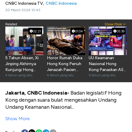
CNBC Indonesia TV,
CNBC Indonesia
20 March 2024 10:43
Related
Show More
02:21
01:04
05:39
5 Tahun Absen, Xi
Horor Rumah Duka
UU Keamanan
Jinping Akhirnya
Hong Kong Penuh
Nasional Hong
Kunjungi Hong
Jenazah Pasien
Kong Panaskan AS
Kong
4 tahun yang lalu
Covid-19
4 tahun yang lalu
& China
6 tahun yang lalu
Jakarta, CNBC Indonesia-
Badan legislatif Hong
Kong dengan suara bulat mengesahkan Undang
Undang Keamanan Nasional...
Show More