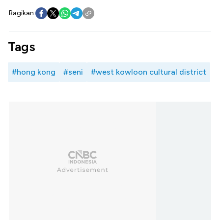
Bagikan:
Tags
#hong kong
#seni
#west kowloon cultural district