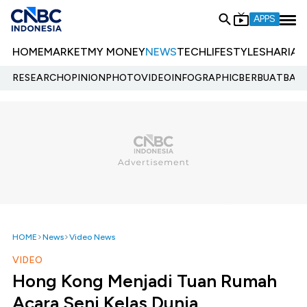
APPS
HOME
MARKET
MY MONEY
NEWS
TECH
LIFESTYLE
SHARIA
E
RESEARCH
OPINION
PHOTO
VIDEO
INFOGRAPHIC
BERBUATBAIK.
HOME
News
Video News
VIDEO
Hong Kong Menjadi Tuan Rumah
Acara Seni Kelas Dunia