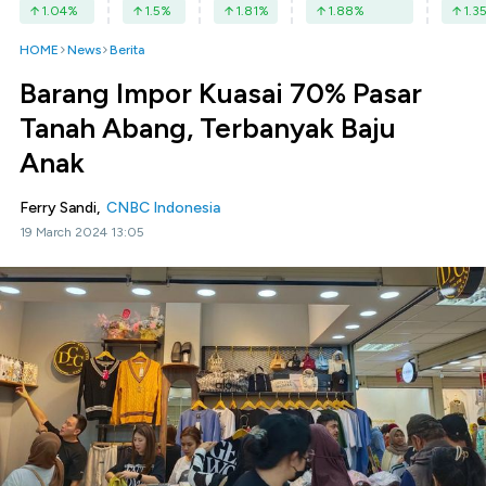
1.04
%
1.5
%
1.81
%
1.88
%
1.3
HOME
News
Berita
Barang Impor Kuasai 70% Pasar
Tanah Abang, Terbanyak Baju
Anak
Ferry Sandi,
CNBC Indonesia
19 March 2024 13:05