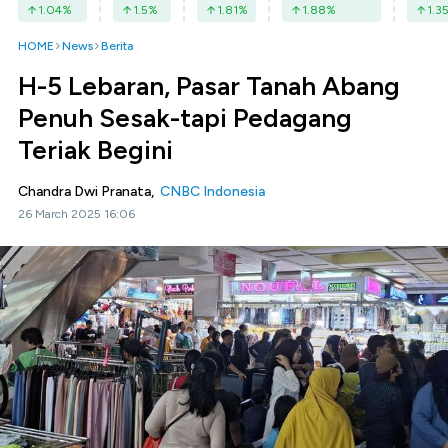
1.04
%
1.5
%
1.81
%
1.88
%
1.3
HOME
News
Berita
H-5 Lebaran, Pasar Tanah Abang
Penuh Sesak-tapi Pedagang
Teriak Begini
Chandra Dwi Pranata,
CNBC Indonesia
26 March 2025 16:06