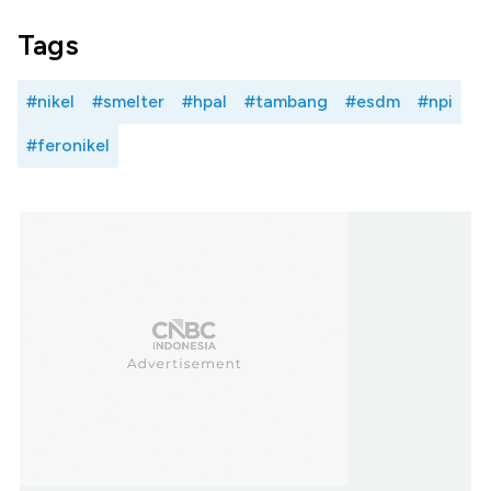
Tags
#nikel
#smelter
#hpal
#tambang
#esdm
#npi
#feronikel