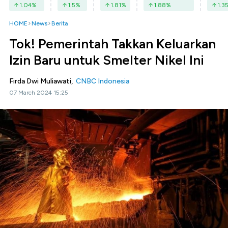
1.04
%
1.5
%
1.81
%
1.88
%
1.3
HOME
News
Berita
Tok! Pemerintah Takkan Keluarkan
Izin Baru untuk Smelter Nikel Ini
Firda Dwi Muliawati,
CNBC Indonesia
07 March 2024 15:25