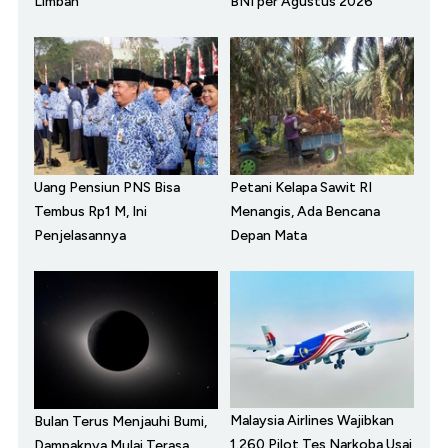
Limbah
BNI per Agustus 2026
Uang Pensiun PNS Bisa
Petani Kelapa Sawit RI
Tembus Rp1 M, Ini
Menangis, Ada Bencana
Penjelasannya
Depan Mata
Malaysia Airlines Wajibkan
Bulan Terus Menjauhi Bumi,
1.260 Pilot Tes Narkoba Usai
Dampaknya Mulai Terasa