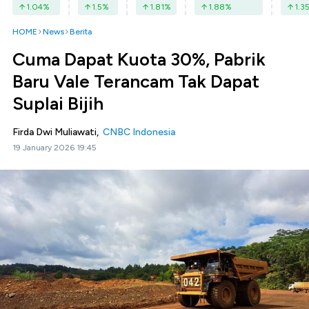
1.04
%
1.5
%
1.81
%
1.88
%
1.3
HOME
News
Berita
Cuma Dapat Kuota 30%, Pabrik
Baru Vale Terancam Tak Dapat
Suplai Bijih
Firda Dwi Muliawati,
CNBC Indonesia
19 January 2026 19:45