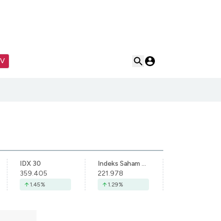
TV
IDX 30
Indeks Saham Syariah Indonesia
359.405
221.978
1.45
%
1.29
%