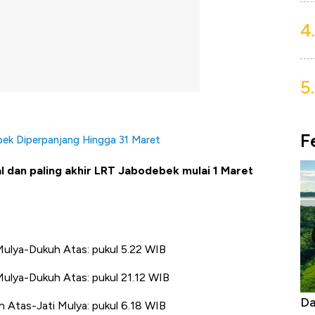
4.
5.
F
ek Diperpanjang Hingga 31 Maret
l dan paling akhir LRT Jabodebek mulai 1 Maret
 Mulya-Dukuh Atas: pukul 5.22 WIB
 Mulya-Dukuh Atas: pukul 21.12 WIB
Begini Cara Korsel atasi Panas Tanpa AC
Da
h Atas-Jati Mulya: pukul 6.18 WIB