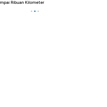
mpai Ribuan Kilometer
Melancong Luar 