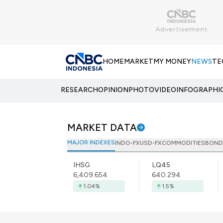
HOME
MARKET
MY MONEY
NEWS
TE
RESEARCH
OPINION
PHOTO
VIDEO
INFOGRAPHI
MARKET DATA
MAJOR INDEXES
INDO-FX
USD-FX
COMMODITIES
BOND
IHSG
LQ45
6,409.654
640.294
1.04
%
1.5
%