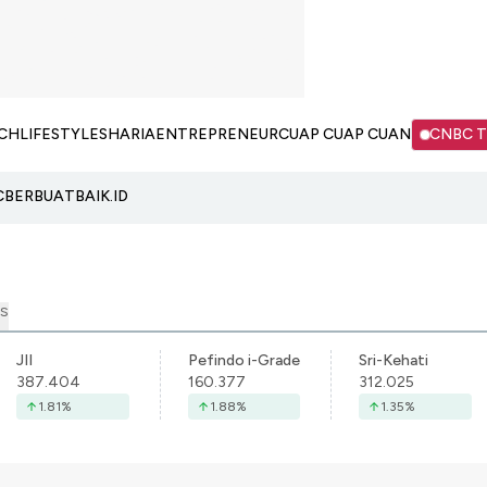
CH
LIFESTYLE
SHARIA
ENTREPRENEUR
CUAP CUAP CUAN
CNBC 
C
BERBUATBAIK.ID
S
JII
Pefindo i-Grade
Sri-Kehati
387.404
160.377
312.025
1.81
%
1.88
%
1.35
%