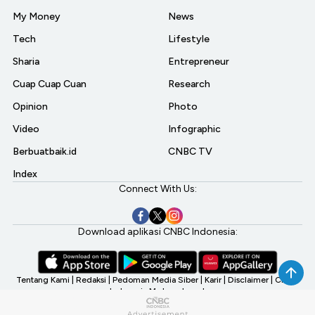
My Money
News
Tech
Lifestyle
Sharia
Entrepreneur
Cuap Cuap Cuan
Research
Opinion
Photo
Video
Infographic
Berbuatbaik.id
CNBC TV
Index
Connect With Us:
Download aplikasi CNBC Indonesia:
Tentang Kami
|
Redaksi
|
Pedoman Media Siber
|
Karir
|
Disclaimer
|
CNBC
Indonesia My Investment
©2026 CNBC Indonesia, A Transmedia Company