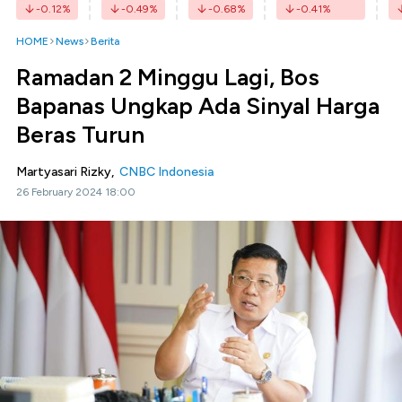
-0.12
%
-0.49
%
-0.68
%
-0.41
%
HOME
News
Berita
Ramadan 2 Minggu Lagi, Bos
Bapanas Ungkap Ada Sinyal Harga
Beras Turun
Martyasari Rizky,
CNBC Indonesia
26 February 2024 18:00