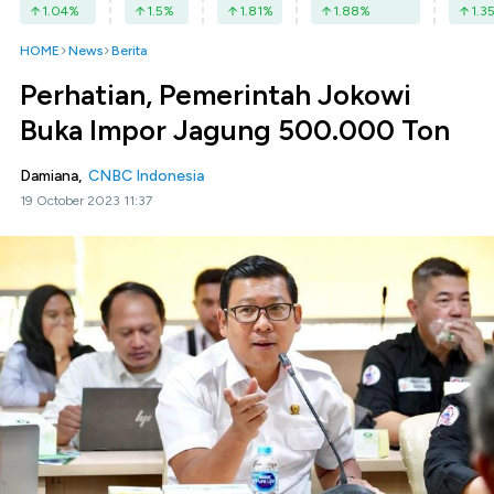
1.04
%
1.5
%
1.81
%
1.88
%
1.3
HOME
News
Berita
Perhatian, Pemerintah Jokowi
Buka Impor Jagung 500.000 Ton
Damiana,
CNBC Indonesia
19 October 2023 11:37