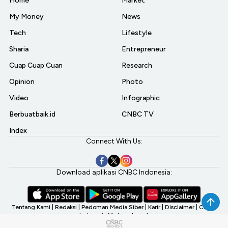
Home
Market
My Money
News
Tech
Lifestyle
Sharia
Entrepreneur
Cuap Cuap Cuan
Research
Opinion
Photo
Video
Infographic
Berbuatbaik.id
CNBC TV
Index
Connect With Us:
Download aplikasi CNBC Indonesia:
Tentang Kami
|
Redaksi
|
Pedoman Media Siber
|
Karir
|
Disclaimer
|
CNBC
Indonesia My Investment
©2026 CNBC Indonesia, A Transmedia Company