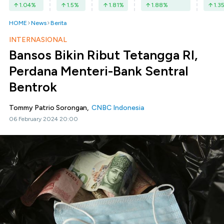
1.04
%
1.5
%
1.81
%
1.88
%
1.3
HOME
News
Berita
INTERNASIONAL
Bansos Bikin Ribut Tetangga RI,
Perdana Menteri-Bank Sentral
Bentrok
Tommy Patrio Sorongan,
CNBC Indonesia
06 February 2024 20:00