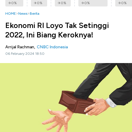
0
%
0
%
0
%
0
%
0
%
HOME
News
Berita
Ekonomi RI Loyo Tak Setinggi
2022, Ini Biang Keroknya!
Arrijal Rachman,
CNBC Indonesia
06 February 2024 18:50