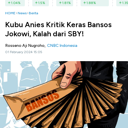
1.04
%
1.5
%
1.81
%
1.88
%
1.3
HOME
News
Berita
Kubu Anies Kritik Keras Bansos
Jokowi, Kalah dari SBY!
Rosseno Aji Nugroho,
CNBC Indonesia
01 February 2024 15:05