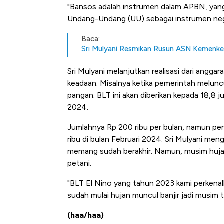
Tembaga Terbang ke Zona B
"Bansos adalah instrumen dalam APBN, yang
Undang-Undang (UU) sebagai instrumen negar
Baca:
Sri Mulyani Resmikan Rusun ASN Kemenke
Sri Mulyani melanjutkan realisasi dari angg
keadaan. Misalnya ketika pemerintah melunc
pangan. BLT ini akan diberikan kepada 18,8 
2024.
Jumlahnya Rp 200 ribu per bulan, namun pe
ribu di bulan Februari 2024. Sri Mulyani me
memang sudah berakhir. Namun, musim huja
petani.
"BLT El Nino yang tahun 2023 kami perkena
sudah mulai hujan muncul banjir jadi musim 
(haa/haa)