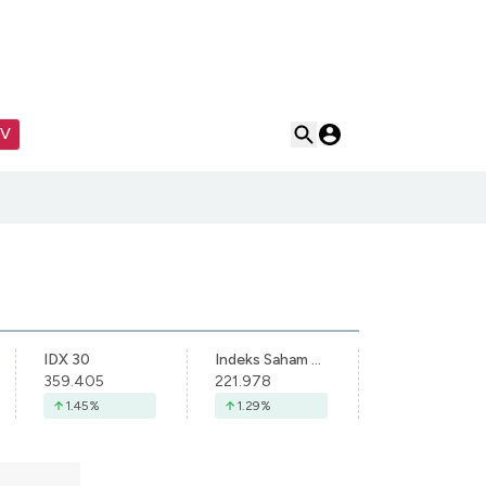
TV
IDX 30
Indeks Saham Syariah Indonesia
359.405
221.978
1.45
%
1.29
%