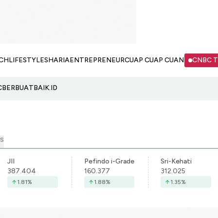
CH
LIFESTYLE
SHARIA
ENTREPRENEUR
CUAP CUAP CUAN
CNBC 
C
BERBUATBAIK.ID
S
JII
Pefindo i-Grade
Sri-Kehati
387.404
160.377
312.025
1.81
%
1.88
%
1.35
%