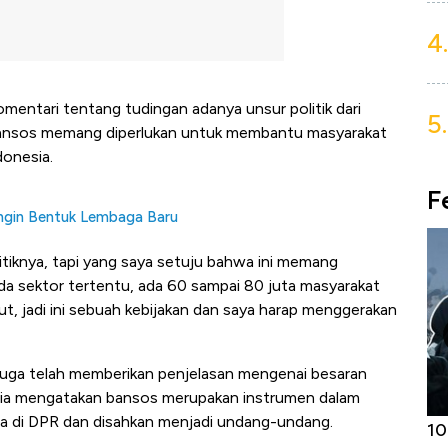
4.
entari tentang tudingan adanya unsur politik dari
5.
bansos memang diperlukan untuk membantu masyarakat
donesia.
F
 Ingin Bentuk Lembaga Baru
itiknya, tapi yang saya setuju bahwa ini memang
a sektor tertentu, ada 60 sampai 80 juta masyarakat
, jadi ini sebuah kebijakan dan saya harap menggerakan
juga telah memberikan penjelasan mengenai besaran
Dia mengatakan bansos merupakan instrumen dalam
 di DPR dan disahkan menjadi undang-undang.
Harga
Adu Panas Kinerja Emiten Minyak RI,
10