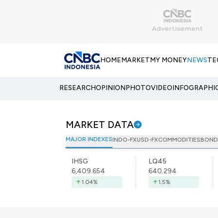
HOME
MARKET
MY MONEY
NEWS
TE
RESEARCH
OPINION
PHOTO
VIDEO
INFOGRAPHI
MARKET DATA
MAJOR INDEXES
INDO-FX
USD-FX
COMMODITIES
BOND
IHSG
LQ45
6,409.654
640.294
1.04
%
1.5
%