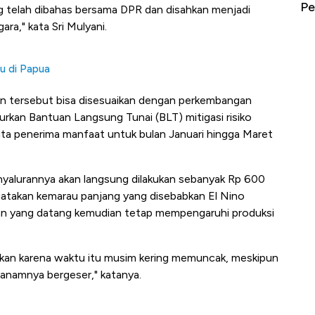
erbahaya
Mana yang Cuannya Paling Menyala?
Pe
 telah dibahas bersama DPR dan disahkan menjadi
a," kata Sri Mulyani.
u di Papua
aran tersebut bisa disesuaikan dengan perkembangan
urkan Bantuan Langsung Tunai (BLT) mitigasi risiko
juta penerima manfaat untuk bulan Januari hingga Maret
nyalurannya akan langsung dilakukan sebanyak Rp 600
ngatakan kemarau panjang yang disebabkan El Nino
n yang datang kemudian tetap mempengaruhi produksi
lkan karena waktu itu musim kering memuncak, meskipun
tanamnya bergeser," katanya.